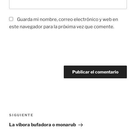
Guarda mi nombre, correo electrónico y web en
este navegador para la próxima vez que comente.
Navegación
de
Siguiente
SIGUIENTE
entradas
entrada
La víbora bufadora o monarub