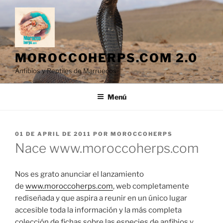
Saltar
al
contenido
MOROCCOHERPS.COM 2.0
Anfibios y Reptiles de Marruecos
Menú
PUBLICADO
01 DE APRIL DE 2011
POR
MOROCCOHERPS
EL
Nace www.moroccoherps.com
Nos es grato anunciar el lanzamiento
de
www.moroccoherps.com
, web completamente
rediseñada y que aspira a reunir en un único lugar
accesible toda la información y la más completa
colección de fichas sobre las especies de anfibios y