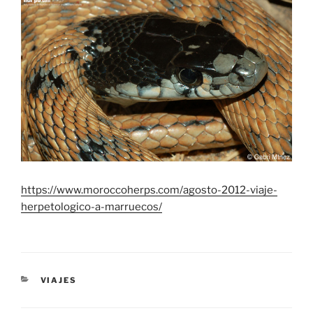
https://www.moroccoherps.com/agosto-2012-viaje-
herpetologico-a-marruecos/
CATEGORÍAS
VIAJES