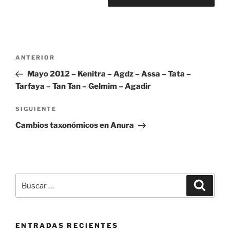
Navegación
Entrada
ANTERIOR
de
anterior:
Mayo 2012 – Kenitra – Agdz – Assa – Tata –
entradas
Tarfaya – Tan Tan – Gelmim – Agadir
Siguiente
SIGUIENTE
entrada
Cambios taxonómicos en Anura
Buscar
Buscar
por:
ENTRADAS RECIENTES