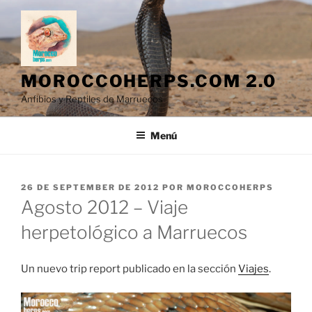
Saltar
al
contenido
MOROCCOHERPS.COM 2.0
Anfibios y Reptiles de Marruecos
Menú
PUBLICADO
26 DE SEPTEMBER DE 2012
POR
MOROCCOHERPS
EL
Agosto 2012 – Viaje
herpetológico a Marruecos
Un nuevo trip report publicado en la sección
Viajes
.