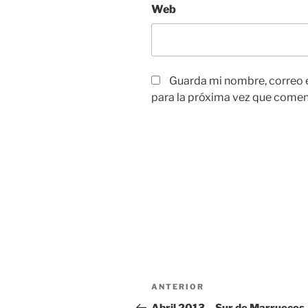
Web
Guarda mi nombre, correo 
para la próxima vez que comen
Navegación
Entrada
ANTERIOR
de
anterior: