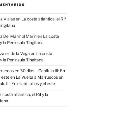
MENTARIOS
z Vialas
en
La costa atlantica, el Rif
Tingitana
ez Del Mármol Marín
en
La costa
f y la Peninsula Tingitana
zález de la Vega
en
La costa
f y la Peninsula Tingitana
ruecos en 30 días – Capítulo III: En
l este
en
La Vuelta a Marruecos en
o III: En el anti-atlas y el este
 costa atlantica, el Rif y la
itana