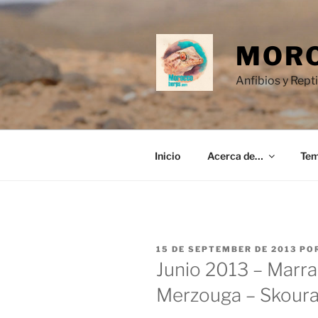
Saltar
al
contenido
MORO
Anfibios y Rept
Inicio
Acerca de…
Te
PUBLICADO
15 DE SEPTEMBER DE 2013
PO
EL
Junio 2013 – Marra
Merzouga – Skoura