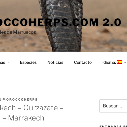
CCOHERPS.COM 2.0
iles de Marruecos
mas
Especies
Noticias
Contacto
Idioma:
R
MOROCCOHERPS
Buscar
kech – Ourzazate –
por:
 – Marrakech
ENTRADAS R