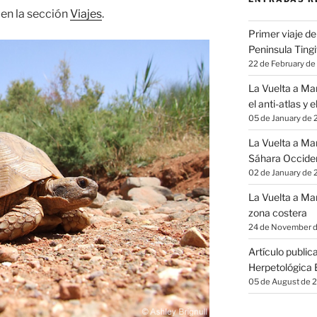
 en la sección
Viajes
.
Primer viaje del
Peninsula Ting
22 de February de
La Vuelta a Mar
el anti-atlas y e
05 de January de 
La Vuelta a Mar
Sáhara Occident
02 de January de 
La Vuelta a Mar
zona costera
24 de November 
Artículo public
Herpetológica 
05 de August de 