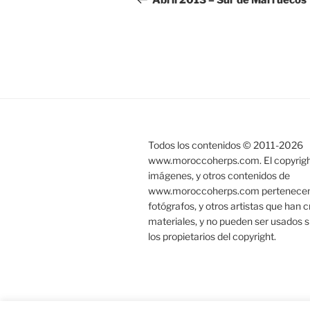
Abril 2013 – Sur de Marruecos
entradas
Todos los contenidos © 2011-
2026
www.moroccoherps.com. El copyright
imágenes, y otros contenidos de
www.moroccoherps.com pertenecen a
fotógrafos, y otros artistas que han 
materiales, y no pueden ser usados s
los propietarios del copyright.