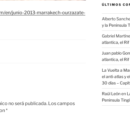
ÚLTIMOS CO
m/en/junio-2013-marrakech-ourzazate-
Alberto Sanche
y la Peninsula 
Gabriel Martín
atlantica, el Ri
Juan pablo Gon
atlantica, el Ri
La Vuelta a Mar
el anti-atlas y e
30 días – Capítul
Raúl León
en
La
Peninsula Ting
nico no será publicada.
Los campos
con
*