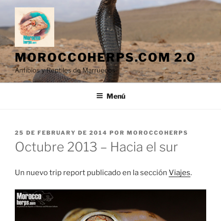
Saltar
al
contenido
MOROCCOHERPS.COM 2.0
Anfibios y Reptiles de Marruecos
Menú
PUBLICADO
25 DE FEBRUARY DE 2014
POR
MOROCCOHERPS
EL
Octubre 2013 – Hacia el sur
Un nuevo trip report publicado en la sección
Viajes
.