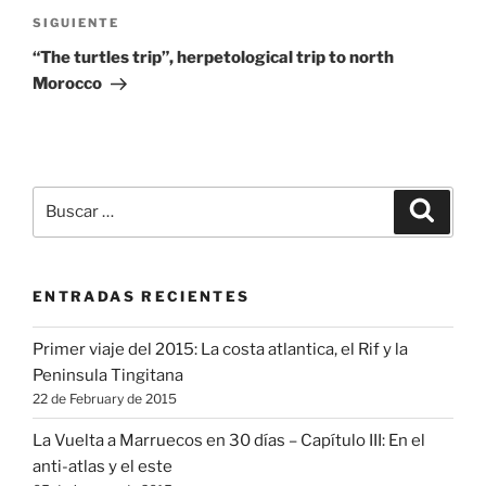
Siguiente
SIGUIENTE
entrada
“The turtles trip”, herpetological trip to north
Morocco
Buscar
Buscar
por:
ENTRADAS RECIENTES
Primer viaje del 2015: La costa atlantica, el Rif y la
Peninsula Tingitana
22 de February de 2015
La Vuelta a Marruecos en 30 días – Capítulo III: En el
anti-atlas y el este