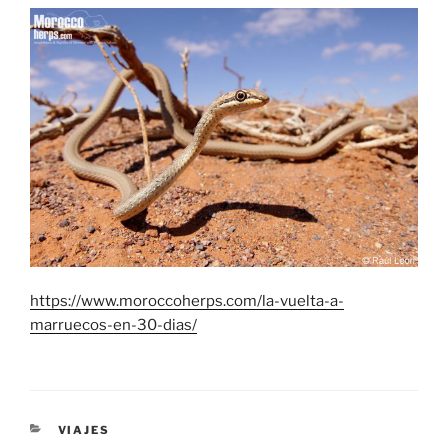
https://www.moroccoherps.com/la-vuelta-a-
marruecos-en-30-dias/
CATEGORÍAS
VIAJES