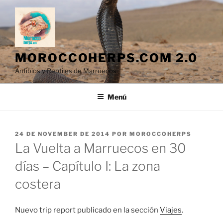
Saltar
al
contenido
MOROCCOHERPS.COM 2.0
Anfibios y Reptiles de Marruecos
Menú
PUBLICADO
24 DE NOVEMBER DE 2014
POR
MOROCCOHERPS
EL
La Vuelta a Marruecos en 30
días – Capítulo I: La zona
costera
Nuevo trip report publicado en la sección
Viajes
.