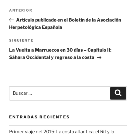
Navegación
Entrada
ANTERIOR
de
anterior:
Artículo publicado en el Boletín de la Asociación
entradas
Herpetológica Española
Siguiente
SIGUIENTE
entrada
La Vuelta a Marruecos en 30 días – Capítulo II:
Sáhara Occidental y regreso a la costa
Buscar
Buscar
por:
ENTRADAS RECIENTES
Primer viaje del 2015: La costa atlantica, el Rif y la