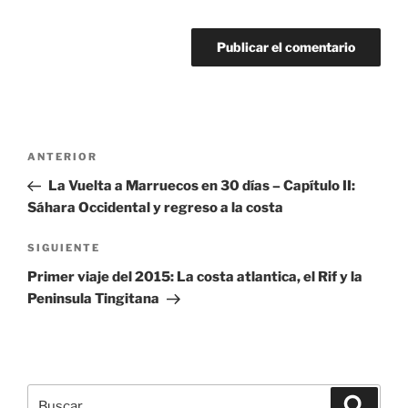
Navegación
Entrada
ANTERIOR
de
anterior:
La Vuelta a Marruecos en 30 días – Capítulo II:
entradas
Sáhara Occidental y regreso a la costa
Siguiente
SIGUIENTE
entrada
Primer viaje del 2015: La costa atlantica, el Rif y la
Peninsula Tingitana
Buscar
Buscar