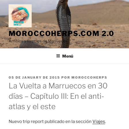
Saltar
al
contenido
MOROCCOHERPS.COM 2.0
Anfibios y Reptiles de Marruecos
Menú
PUBLICADO
05 DE JANUARY DE 2015
POR
MOROCCOHERPS
EL
La Vuelta a Marruecos en 30
días – Capítulo III: En el anti-
atlas y el este
Nuevo trip report publicado en la sección
Viajes
.