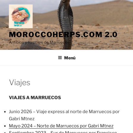
Saltar
al
contenido
MOROCCOHERPS.COM 2.0
Anfibios y Reptiles de Marruecos
Menú
Viajes
VIAJES A MARRUECOS
Junio 2026 – Viaje express al norte de Marruecos por
Gabri Mtnez
Mayo 2024 – Norte de Marruecos por Gabri Mtnez
Septiembre 2023 – Sur de Marruecos por Francisco