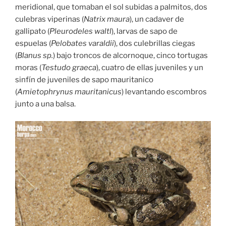
meridional, que tomaban el sol subidas a palmitos, dos
culebras viperinas (
Natrix maura
), un cadaver de
gallipato (
Pleurodeles waltl
), larvas de sapo de
espuelas (
Pelobates varaldii
), dos culebrillas ciegas
(
Blanus sp.
) bajo troncos de alcornoque, cinco tortugas
moras (
Testudo graeca
), cuatro de ellas juveniles y un
sinfín de juveniles de sapo mauritanico
(
Amietophrynus mauritanicus
) levantando escombros
junto a una balsa.