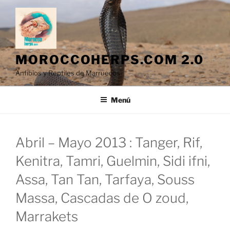
Saltar
al
contenido
MOROCCOHERPS.COM 2.0
Anfibios y Reptiles de Marruecos
Menú
Abril – Mayo 2013 : Tanger, Rif,
Kenitra, Tamri, Guelmin, Sidi ifni,
Assa, Tan Tan, Tarfaya, Souss
Massa, Cascadas de O zoud,
Marrakets