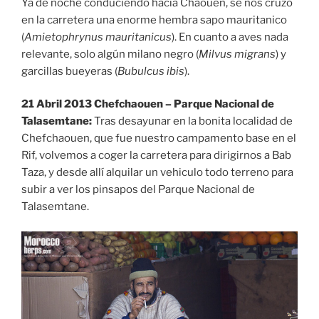
Ya de noche conduciendo hacia Chaouen, se nos cruzó
en la carretera una enorme hembra sapo mauritanico
(
Amietophrynus mauritanicus
). En cuanto a aves nada
relevante, solo algún milano negro (
Milvus migrans
) y
garcillas bueyeras (
Bubulcus ibis
).
21 Abril 2013 Chefchaouen – Parque Nacional de
Talasemtane:
Tras desayunar en la bonita localidad de
Chefchaouen, que fue nuestro campamento base en el
Rif, volvemos a coger la carretera para dirigirnos a Bab
Taza, y desde allí alquilar un vehiculo todo terreno para
subir a ver los pinsapos del Parque Nacional de
Talasemtane.