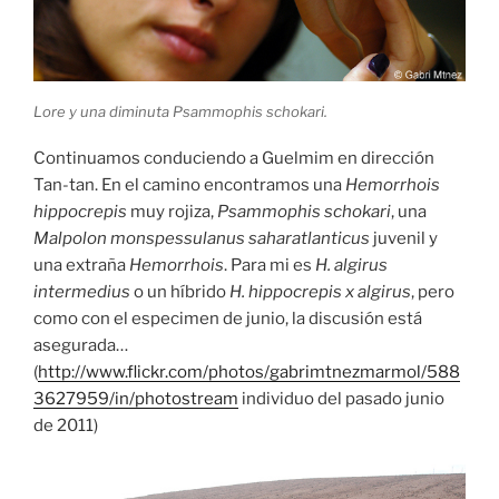
Lore y una diminuta Psammophis schokari.
Continuamos conduciendo a Guelmim en dirección
Tan-tan. En el camino encontramos una
Hemorrhois
hippocrepis
muy rojiza,
Psammophis schokari
, una
Malpolon monspessulanus saharatlanticus
juvenil y
una extraña
Hemorrhois
. Para mi es
H. algirus
intermedius
o un híbrido
H. hippocrepis x algirus
, pero
como con el especimen de junio, la discusión está
asegurada…
(
http://www.flickr.com/photos/gabrimtnezmarmol/588
3627959/in/photostream
individuo del pasado junio
de 2011)