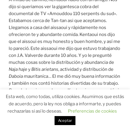
dijo si queriamos ver la gigantesca cobra del
documental de TV «Amouddou 110 serpents du sud».
Estabamos cerca de Tan-tan asi que aceptamos.
Llegamos a casa del aissaoui y rápidamente nos
ofrecieron te y abundante comida. Kentaoui nos dijo
que el aissoui es muy honesto y buen hombre, y así me
lo pareció. Este aissaoui me dijo que estuvo trabajando
con J.A. Valverde durante 10 años. Y yo le pregunté
muchas cosas sobre la distribución y abundancia de
Naja haje
y
Bitis arietans
, actividad y distribución de
Daboia mauritanica
… El me dió muy buena información
y también nos contó historias divertidas de su trabajo.
Cuando terminamos la cena, Kentaoui nos preguntó si
Esta web, como todas, utiliza cookies. Asumimos que estás
queriamos volver a Guelmim o ver la
Naja haje
de más
de acuerdo, pero la ley nos obliga a informarte, y puedes
de dos metros. Yo tuve curiosidad de ver una cobra tan
grande y aceptamos. El aissaoui nos hizo un
rechazarlas si así lo deseas.
Preferencias de cookies
espectáculo privado en su casa debido a su amistad
Aceptar
con Kentaoui. Yo estaba fascinado con la cobra gigante