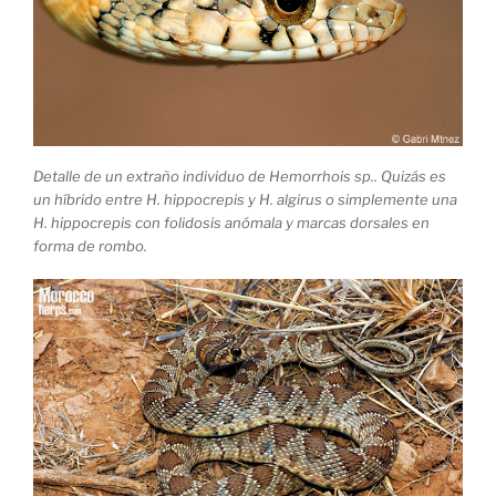
Detalle de un extraño individuo de Hemorrhois sp.. Quizás es
un híbrido entre H. hippocrepis y H. algirus o simplemente una
H. hippocrepis con folidosis anómala y marcas dorsales en
forma de rombo.