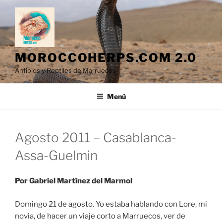
Saltar
al
contenido
MOROCCOHERPS.COM 2.0
Anfibios y Reptiles de Marruecos
Menú
Agosto 2011 – Casablanca-
Assa-Guelmin
Por Gabriel Martínez del Marmol
Domingo 21 de agosto. Yo estaba hablando con Lore, mi
novia, de hacer un viaje corto a Marruecos, ver de