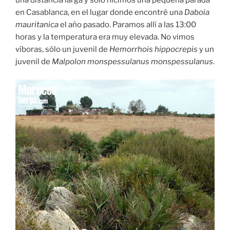
una distancia larga y sólo hicimos una pequeña parada
en Casablanca, en el lugar donde encontré una
Daboia
mauritanica
el año pasado. Paramos allí a las 13:00
horas y la temperatura era muy elevada. No vimos
víboras, sólo un juvenil de
Hemorrhois hippocrepis
y un
juvenil de
Malpolon monspessulanus monspessulanus
.