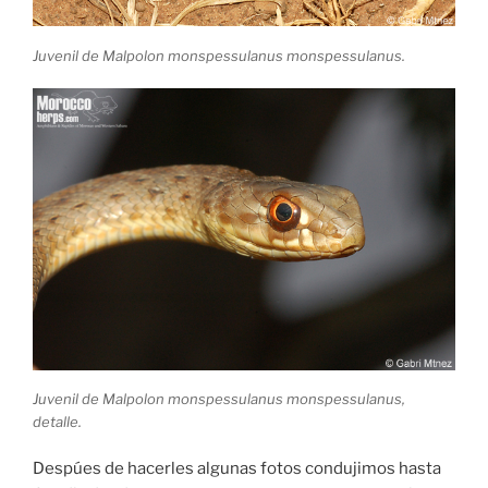
Juvenil de Malpolon monspessulanus monspessulanus.
Juvenil de Malpolon monspessulanus monspessulanus,
detalle.
Despúes de hacerles algunas fotos condujimos hasta