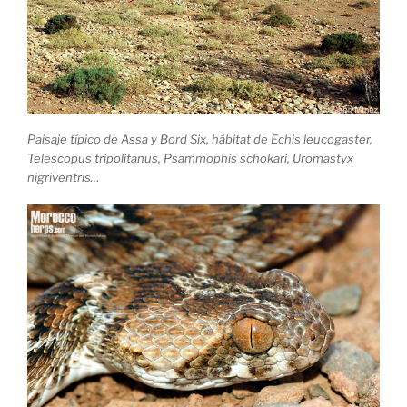
Paisaje típico de Assa y Bord Six, hábitat de Echis leucogaster,
Telescopus tripolitanus, Psammophis schokari, Uromastyx
nigriventris…