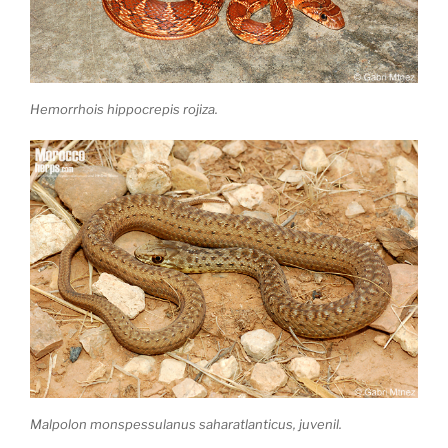
Hemorrhois hippocrepis rojiza.
Malpolon monspessulanus saharatlanticus, juvenil.