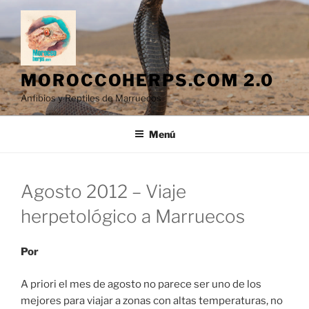
Saltar
al
contenido
MOROCCOHERPS.COM 2.0
Anfibios y Reptiles de Marruecos
Menú
Agosto 2012 – Viaje
herpetológico a Marruecos
Por
A priori el mes de agosto no parece ser uno de los
mejores para viajar a zonas con altas temperaturas, no