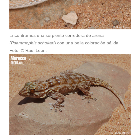
Encontramos una serpiente corredora de arena
(
Psammophis schokari
) con una bella coloración pálida.
Foto: © Raúl León.