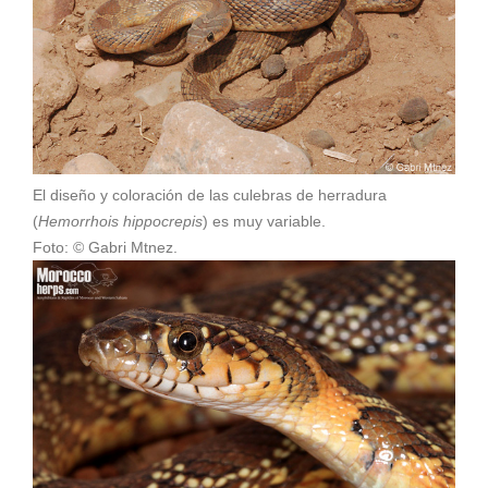
El diseño y coloración de las culebras de herradura
(
Hemorrhois hippocrepis
) es muy variable.
Foto: © Gabri Mtnez.