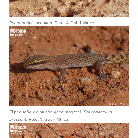
Psammohpis schokari
. Foto: © Gabri Mtnez.
El pequeño y dibujado geco magrebí (
Saurodactulus
brosseti
). Foto: © Gabri Mtnez.