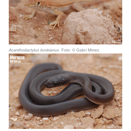
Acanthodactylus boskianus
. Foto: © Gabri Mtnez.