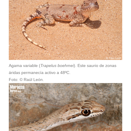
Agama variable (
Trapelus boehmei
). Este saurio de zonas
áridas permanecía activo a 48ºC.
Foto: © Raúl León.