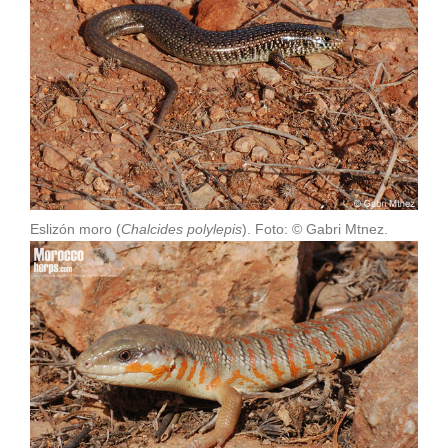
Eslizón moro (
Chalcides polylepis
). Foto: © Gabri Mtnez.