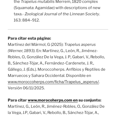
the
Trapelus mutabilis
Merrem, 1820 complex
(Squamata: Agamidae) with descriptions of new
taxa.-
Zoological Journal of the Linnean Society
.
163: 884–912.
Para citar esta página:
Martínez del Mármol, G (2025):
Trapelus asperus
(Werner, 1893)
. En: Martínez, G., León, R., Jiménez-
Robles, O., González De la Vega, J. P., Gabari, V., Rebollo,
B., Sánchez-Tójar, A., Fernández-Cardenete, J. R.,
Gállego, J. (Eds.). Moroccoherps. Anfibios y Reptiles de
Marruecos y Sahara Occidental. Disponible en
www.moroccoherps.com/ficha/Trapelus_asperus/
.
Versión 06/11/2025.
Para citar
www.morocoherps.com en
su conjunto:
Martínez, G., León, R., Jiménez-Robles, O., González De
la Vega, J.P., Gabari, V., Rebollo, B., Sánchez-Tójar, A.,