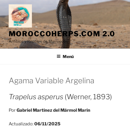
Saltar
al
contenido
MOROCCOHERPS.COM 2.0
Anfibios y Reptiles de Marruecos
Menú
Agama Variable Argelina
Trapelus asperus
(Werner, 1893)
Por
Gabriel Martínez del Mármol Marín
Actualizado:
06/11/2025