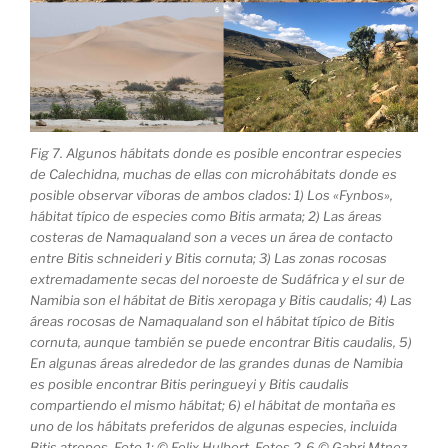
Fig 7. Algunos hábitats donde es posible encontrar especies
de Calechidna, muchas de ellas con microhábitats donde es
posible observar víboras de ambos clados: 1) Los «Fynbos»,
hábitat típico de especies como Bitis armata; 2) Las áreas
costeras de Namaqualand son a veces un área de contacto
entre Bitis schneideri y Bitis cornuta; 3) Las zonas rocosas
extremadamente secas del noroeste de Sudáfrica y el sur de
Namibia son el hábitat de Bitis xeropaga y Bitis caudalis; 4) Las
áreas rocosas de Namaqualand son el hábitat típico de Bitis
cornuta, aunque también se puede encontrar Bitis caudalis, 5)
En algunas áreas alrededor de las grandes dunas de Namibia
es posible encontrar Bitis peringueyi y Bitis caudalis
compartiendo el mismo hábitat; 6) el hábitat de montaña es
uno de los hábitats preferidos de algunas especies, incluida
Bitis atropos. Foto 1: © Felix Hulbert, Fotos 2-6 © Gabri Mtnez