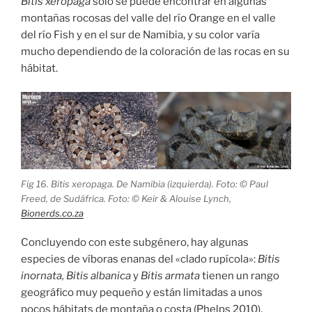
Bitis xeropaga
solo se puede encontrar en algunas
montañas rocosas del valle del río Orange en el valle
del río Fish y en el sur de Namibia, y su color varía
mucho dependiendo de la coloración de las rocas en su
hábitat.
Fig 16. Bitis xeropaga. De Namibia (izquierda). Foto: © Paul
Freed, de Sudáfrica. Foto: © Keir & Alouise Lynch,
Bionerds.co.za
Concluyendo con este subgénero, hay algunas
especies de víboras enanas del «clado rupícola»:
Bitis
inornata, Bitis albanica
y
Bitis armata
tienen un rango
geográfico muy pequeño y están limitadas a unos
pocos hábitats de montaña o costa (Phelps 2010).