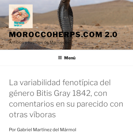
Saltar
al
contenido
MOROCCOHERPS.COM 2.0
Anfibios y Reptiles de Marruecos
Menú
La variabilidad fenotípica del
género Bitis Gray 1842, con
comentarios en su parecido con
otras víboras
Por Gabriel Martínez del Mármol