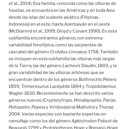
et al., 2014). Esa familia, conocida como las víboras de
fosetas, se encuentra en las Américas y en toda Asia
desde las islas del sudeste asiático (Filipinas-
Indonesia) en el este, hasta Azerbaiyán en el oeste
(McDiarmid et al., 1999; Gloyd y Conant 1990). En esta
subfamilia encontramos géneros con extrema
variabilidad fenotípica, como las serpientes de
cascabel del género
Crotalus
Linnaeus 1758. También
se incluyen en esta subfamilia las víboras más largas
de la Tierra, las del género
Lachesis
Daudin, 1803, y la
gran variabilidad de las víboras arbóreas que se
encuentran dentro de los géneros
Bothriechis
Peters
1859,
Trimeresurus
Lacépède 1804 y
Tropidolaemus
Wagler 1830. Recientemente se han descrito varios
géneros nuevos (
Cryptelytrops, Himalayophis, Parias,
Peltopelor, Popeia
y
Viridovipera
) Malhotra y Thorpe
2004. Varias especies son bastante expertas en
camuflaje como los del género
Agkistrodon
Palisot de
Beauvois 1799 y
Protobothrops
Hoge y Romano-Hoge