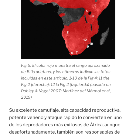
Fig 5. El color rojo muestra el rango aproximado
de Bitis arietans, y los números indican las fotos
incluídas en este artículo: 1-10 de la Fig 4; 11 the
Fig 2 (derecha); 12 la Fig 2 (izquierda) (basado en
Dobiey & Vogel 2007; Martínez del Mármol et al.,
2019)
Su excelente camuflaje, alta capacidad reproductiva,
potente veneno y ataque rápido lo convierten en uno
de los depredadores más exitosos de África, aunque
desafortunadamente, también son responsables de