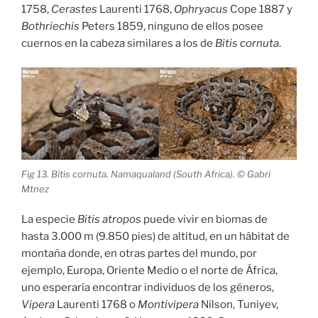
1758,
Cerastes
Laurenti 1768,
Ophryacus
Cope 1887 y
Bothriechis
Peters 1859, ninguno de ellos posee
cuernos en la cabeza similares a los de
Bitis cornuta
.
Fig 13. Bitis cornuta. Namaqualand (South Africa). © Gabri
Mtnez
La especie
Bitis atropos
puede vivir en biomas de
hasta 3.000 m (9.850 pies) de altitud, en un hábitat de
montaña donde, en otras partes del mundo, por
ejemplo, Europa, Oriente Medio o el norte de África,
uno esperaría encontrar individuos de los géneros,
Vipera
Laurenti 1768 o
Montivipera
Nilson, Tuniyev,