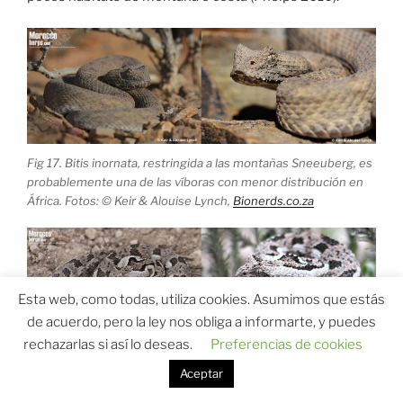
Fig 17. Bitis inornata, restringida a las montañas Sneeuberg, es
probablemente una de las víboras con menor distribución en
África. Fotos: © Keir & Alouise Lynch,
Bionerds.co.za
Esta web, como todas, utiliza cookies. Asumimos que estás
de acuerdo, pero la ley nos obliga a informarte, y puedes
rechazarlas si así lo deseas.
Preferencias de cookies
Fig 18. Bitis albanica, tiene una distribución restringida a la
Aceptar
región de la bahía de Algoa. Fotos: © Jo Balmer
@rankwephotos