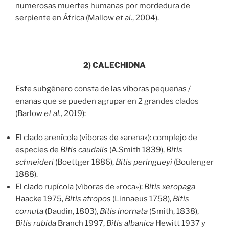
numerosas muertes humanas por mordedura de
serpiente en África (Mallow
et al.
, 2004).
2) CALECHIDNA
Este subgénero consta de las víboras pequeñas /
enanas que se pueden agrupar en 2 grandes clados
(Barlow
et al.,
2019):
El clado arenícola (víboras de «arena»): complejo de
especies de
Bitis caudalis
(A.Smith 1839),
Bitis
schneideri
(Boettger 1886),
Bitis peringueyi
(Boulenger
1888).
El clado rupícola (víboras de «roca»):
Bitis xeropaga
Haacke 1975,
Bitis atropos
(Linnaeus 1758),
Bitis
cornuta
(Daudin, 1803),
Bitis inornata
(Smith, 1838),
Bitis rubida
Branch 1997,
Bitis albanica
Hewitt 1937 y