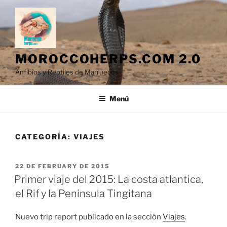
Saltar
al
contenido
MOROCCOHERPS.COM 2.0
Anfibios y Reptiles de Marruecos
Menú
CATEGORÍA:
VIAJES
PUBLICADO
22 DE FEBRUARY DE 2015
EL
Primer viaje del 2015: La costa atlantica,
el Rif y la Peninsula Tingitana
Nuevo trip report publicado en la sección
Viajes
.