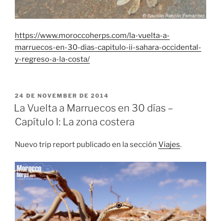
https://www.moroccoherps.com/la-vuelta-a-
marruecos-en-30-dias-capitulo-ii-sahara-occidental-
y-regreso-a-la-costa/
PUBLICADO
24 DE NOVEMBER DE 2014
EL
La Vuelta a Marruecos en 30 días –
Capítulo I: La zona costera
Nuevo trip report publicado en la sección
Viajes
.