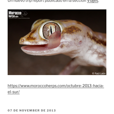
Un nuevo trip report publicado en la sección
Viajes
.
https://www.moroccoherps.com/octubre-2013-hacia-
el-sur/
PUBLICADO
07 DE NOVEMBER DE 2013