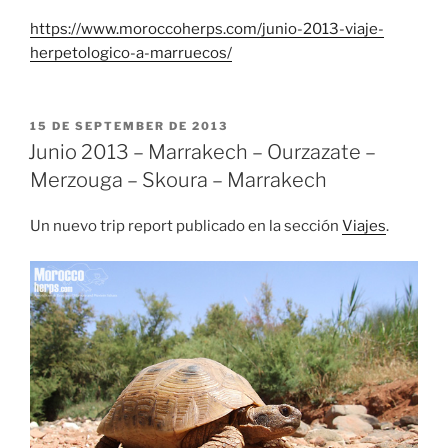
https://www.moroccoherps.com/junio-2013-viaje-
herpetologico-a-marruecos/
PUBLICADO
15 DE SEPTEMBER DE 2013
EL
Junio 2013 – Marrakech – Ourzazate –
Merzouga – Skoura – Marrakech
Un nuevo trip report publicado en la sección
Viajes
.