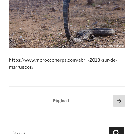
https://www.moroccoherps.com/abril-2013-sur-de-
marruecos/
Paginación
Sigu
Página
1
pági
de
entradas
Buscar
Buscar