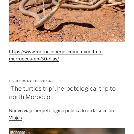
https://www.moroccoherps.com/la-vuelta-a-
marruecos-en-30-dias/
PUBLICADO
15 DE MAY DE 2014
EL
“The turtles trip”, herpetological trip to
north Morocco
Nuevo viaje herpetológico publicado en la sección
Viajes
.