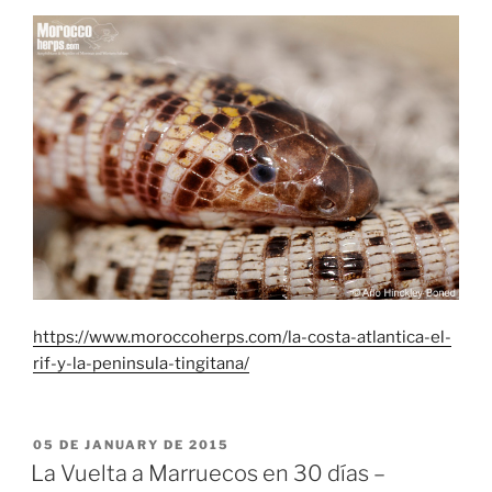
https://www.moroccoherps.com/la-costa-atlantica-el-
rif-y-la-peninsula-tingitana/
PUBLICADO
05 DE JANUARY DE 2015
EL
La Vuelta a Marruecos en 30 días –