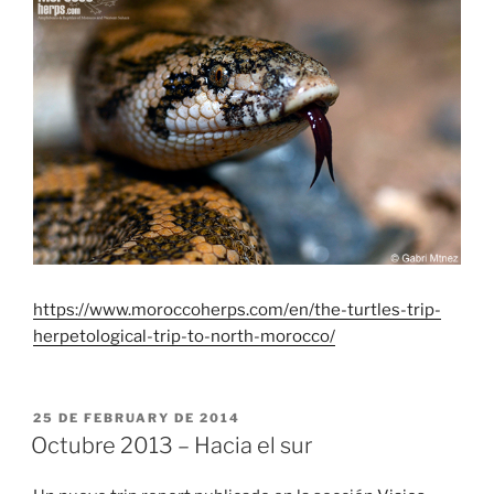
https://www.moroccoherps.com/en/the-turtles-trip-
herpetological-trip-to-north-morocco/
PUBLICADO
25 DE FEBRUARY DE 2014
EL
Octubre 2013 – Hacia el sur