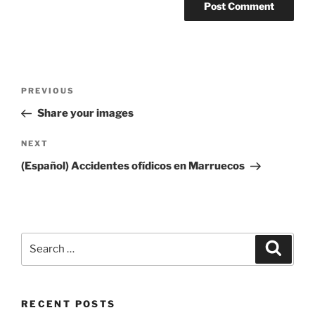
Post
Previous
PREVIOUS
navigation
Post
Share your images
Next
NEXT
Post
(Español) Accidentes ofídicos en Marruecos
Search
Search
for:
RECENT POSTS