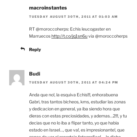
macroinstantes
TUESDAY AUGUST 30TH, 2011 AT 01:03 AM
RT @moroccoherps: Echis leucogaster en
Marruecos
http://t.co/jq1sn6u
via @moroccoherps
Reply
Budi
TUESDAY AUGUST 30TH, 2011 AT 04:24 PM
Anda que no!, la esquiva Echis!!!, enhorabuena
Gabri, tras tantos bicheos, kms, estudiar las zonas
y dedicacion en general, ya iba siendo hora que
dieras con estas preciosidades, y ademas…2!!!, y tu
decias que no lo iba a flipar tanto, yo que habia
estado en Israel…, que va!, es impresionante!, que
ganas de ver el reportaje fotografico!…, lo dicho,