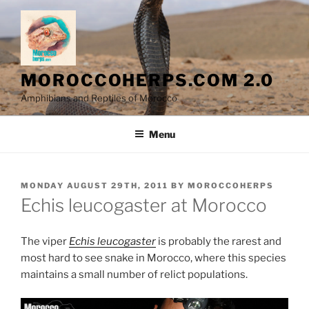
Skip
to
content
MOROCCOHERPS.COM 2.0
Amphibians and Reptiles of Morocco
Menu
POSTED
MONDAY AUGUST 29TH, 2011
BY
MOROCCOHERPS
ON
Echis leucogaster at Morocco
The viper
Echis leucogaster
is probably the rarest and
most hard to see snake in Morocco, where this species
maintains a small number of relict populations.