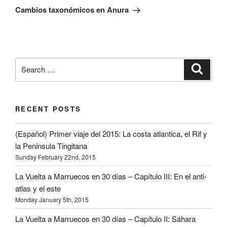
Post
Cambios taxonómicos en Anura
Search
Search
for:
RECENT POSTS
(Español) Primer viaje del 2015: La costa atlantica, el Rif y
la Peninsula Tingitana
Sunday February 22nd, 2015
La Vuelta a Marruecos en 30 días – Capítulo III: En el anti-
atlas y el este
Monday January 5th, 2015
La Vuelta a Marruecos en 30 días – Capítulo II: Sáhara