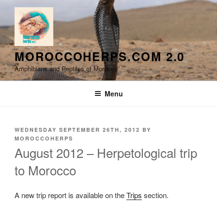
Skip
to
content
MOROCCOHERPS.COM 2.0
Amphibians and Reptiles of Morocco
Menu
POSTED
WEDNESDAY SEPTEMBER 26TH, 2012
BY
ON
MOROCCOHERPS
August 2012 – Herpetological trip
to Morocco
A new trip report is available on the
Trips
section.