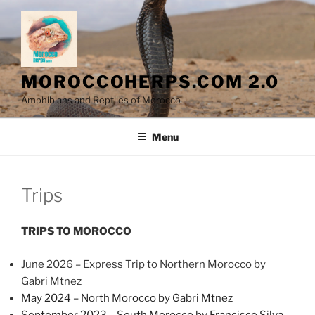
Skip
to
content
MOROCCOHERPS.COM 2.0
Amphibians and Reptiles of Morocco
Menu
Trips
TRIPS TO MOROCCO
June 2026 – Express Trip to Northern Morocco by
Gabri Mtnez
May 2024 – North Morocco by Gabri Mtnez
September 2023 – South Morocco by Francisco Silva,