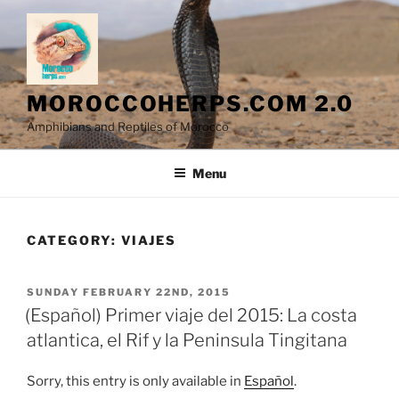
Skip
to
content
MOROCCOHERPS.COM 2.0
Amphibians and Reptiles of Morocco
Menu
CATEGORY:
VIAJES
POSTED
SUNDAY FEBRUARY 22ND, 2015
ON
(Español) Primer viaje del 2015: La costa
atlantica, el Rif y la Peninsula Tingitana
Sorry, this entry is only available in
Español
.