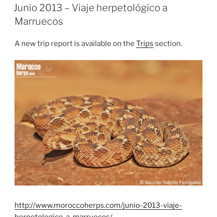
ON
Junio 2013 – Viaje herpetológico a
Marruecos
A new trip report is available on the
Trips
section.
http://www.moroccoherps.com/junio-2013-viaje-