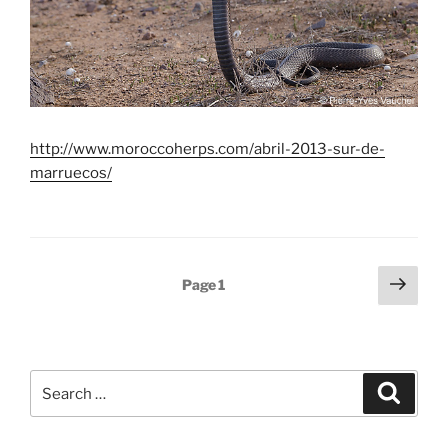
http://www.moroccoherps.com/abril-2013-sur-de-
marruecos/
Posts
Next
Page
1
page
pagination
Search
Search
for: