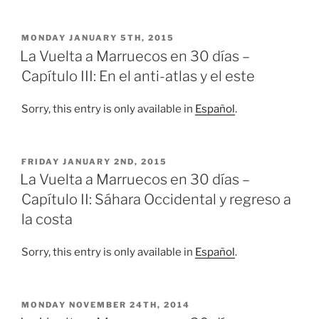
POSTED
MONDAY JANUARY 5TH, 2015
ON
La Vuelta a Marruecos en 30 días –
Capítulo III: En el anti-atlas y el este
Sorry, this entry is only available in
Español
.
POSTED
FRIDAY JANUARY 2ND, 2015
ON
La Vuelta a Marruecos en 30 días –
Capítulo II: Sáhara Occidental y regreso a
la costa
Sorry, this entry is only available in
Español
.
POSTED
MONDAY NOVEMBER 24TH, 2014
ON