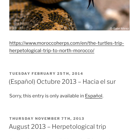
https://www.moroccoherps.com/en/the-turtles-trip-
herpetological-trip-to-north-morocco/
POSTED
TUESDAY FEBRUARY 25TH, 2014
ON
(Español) Octubre 2013 – Hacia el sur
Sorry, this entry is only available in
Español
.
POSTED
THURSDAY NOVEMBER 7TH, 2013
ON
August 2013 – Herpetological trip