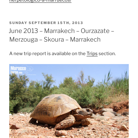
herpetologico-a-marruecos/
POSTED
SUNDAY SEPTEMBER 15TH, 2013
ON
June 2013 – Marrakech – Ourzazate –
Merzouga – Skoura – Marrakech
A new trip report is available on the
Trips
section.