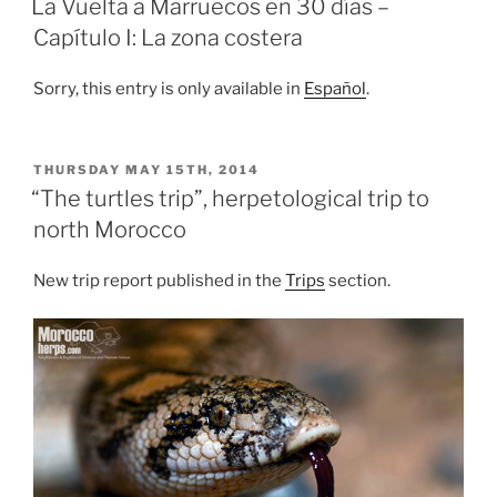
La Vuelta a Marruecos en 30 días –
Capítulo I: La zona costera
Sorry, this entry is only available in
Español
.
POSTED
THURSDAY MAY 15TH, 2014
ON
“The turtles trip”, herpetological trip to
north Morocco
New trip report published in the
Trips
section.