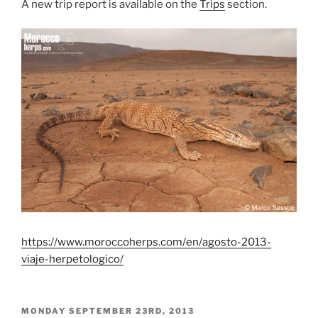
A new trip report is available on the
Trips
section.
https://www.moroccoherps.com/en/agosto-2013-
viaje-herpetologico/
POSTED
MONDAY SEPTEMBER 23RD, 2013