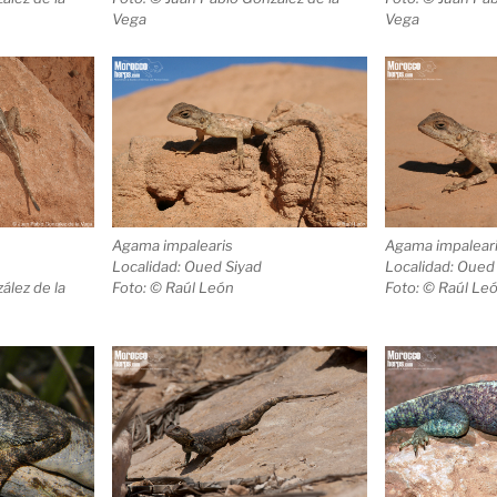
Vega
Vega
Agama impalearis
Agama impalear
Localidad: Oued Siyad
Localidad: Oued
ález de la
Foto: © Raúl León
Foto: © Raúl Le