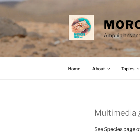
Skip
to
content
MORO
Amphibians and
Home
About
Topics
Multimedia 
See
Species page o