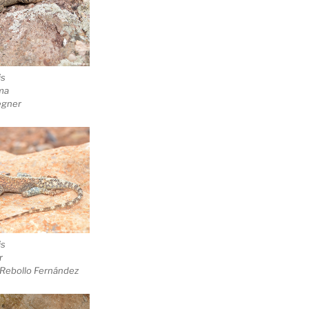
is
ma
egner
is
r
o Rebollo Fernández