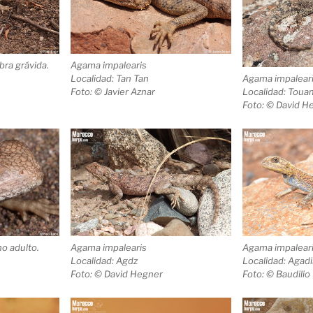
bra grávida.
Agama impalearis
Localidad: Tan Tan
Agama impalear
Foto: © Javier Aznar
Localidad: Toua
Foto: © David H
ho adulto.
Agama impalearis
Agama impalear
Localidad: Agdz
Localidad: Agadi
Foto: © David Hegner
Foto: © Baudili