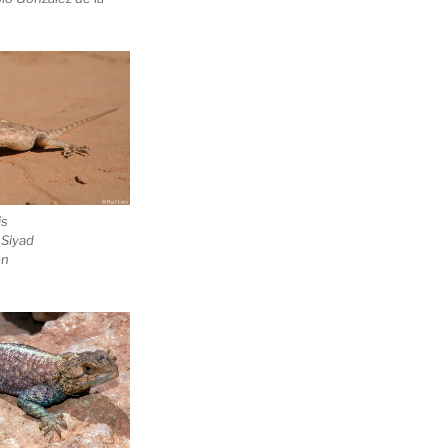
is
 Siyad
ón