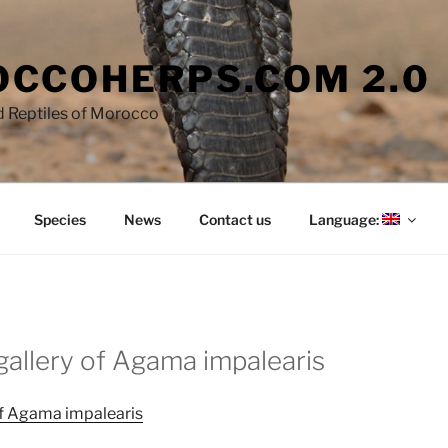
CCOHERPS.COM 2.0
 Reptiles of Morocco
Species
News
Contact us
Language:
gallery of Agama impalearis
f Agama impalearis