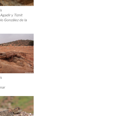
is
Agadir y Tiznit
lo González de la
is
znar