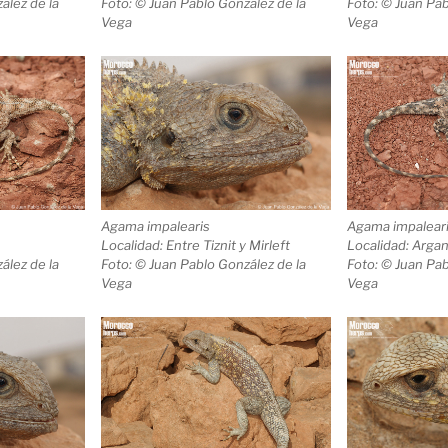
ález de la
Foto: © Juan Pablo González de la
Foto: © Juan Pab
Vega
Vega
Agama impalearis
Agama impalear
Localidad: Entre Tiznit y Mirleft
Localidad: Arga
ález de la
Foto: © Juan Pablo González de la
Foto: © Juan Pab
Vega
Vega