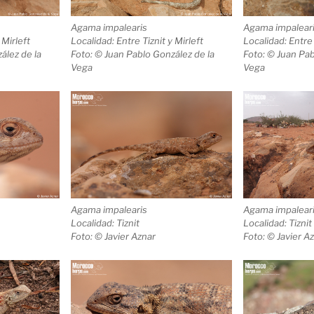
Agama impalearis
Agama impalear
 Mirleft
Localidad: Entre Tiznit y Mirleft
Localidad: Entre 
ález de la
Foto: © Juan Pablo González de la
Foto: © Juan Pab
Vega
Vega
Agama impalearis
Agama impalear
Localidad: Tiznit
Localidad: Tiznit
Foto: © Javier Aznar
Foto: © Javier A