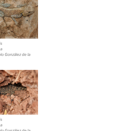
is
na
lo González de la
is
na
lo González de la