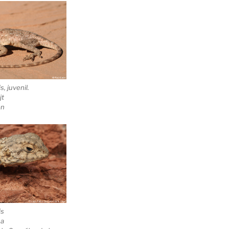
is
, juvenil.
jt
ón
is
na