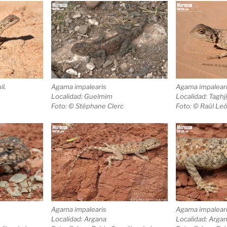
il.
Agama impalearis
Agama impalear
Localidad: Guelmim
Localidad: Taghji
Foto: © Stéphane Clerc
Foto: © Raúl Le
Agama impalearis
Agama impalear
Localidad: Argana
Localidad: Arga