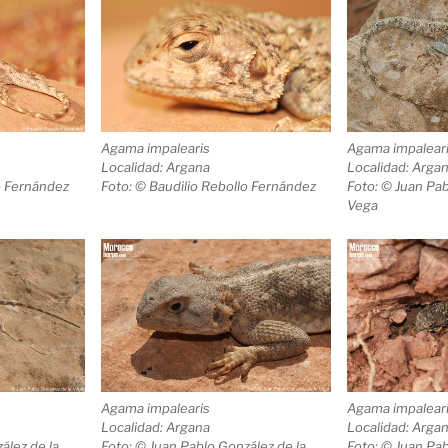
Agama impalearis
Agama impalear
Localidad: Argana
Localidad: Arga
o Fernández
Foto: © Baudilio Rebollo Fernández
Foto: © Juan Pab
Vega
Agama impalearis
Agama impalear
Localidad: Argana
Localidad: Arga
ález de la
Foto: © Juan Pablo González de la
Foto: © Juan Pab