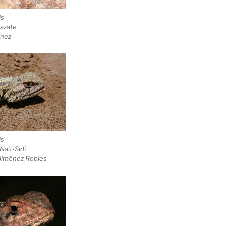
is
zazate
tnez
is
Nait-Sidi
 Jiménez Robles