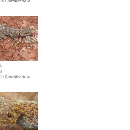
lo González de la
is
na
lo González de la