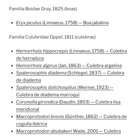
Familia Boidae Gray, 1825 (boas)
Eryx jaculus
(Linnaeus, 1758) — Boa jabalina
Familia Colubridae Oppel, 1811 (culebras)
Hemorrhois hippocrepis
(Linnaeus, 1758) — Culebra
de herradura
Hemorrhois algirus
(Jan, 1863) — Culebra argelina
Spalerosophis diadema
(Schlegel, 1837) — Culebra
de diadema
Spalerosophis dolichospilus
(Werner, 1923) —
Culebra de diadema marroquí
Coronella girondica
(Daudin, 1803) — Culebra lisa
meridional
Macroprotodon brevis
(Günther, 1862) — Culebra de
cogulla ibérica
Macroprotodon abubakeri
Wade, 2001 — Culebra