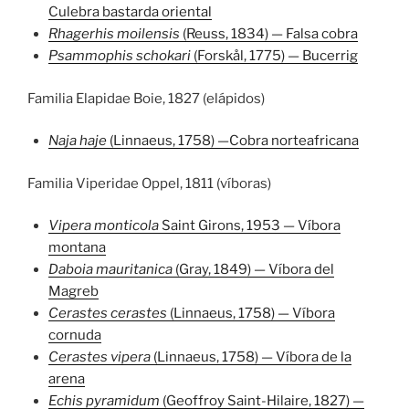
Culebra bastarda oriental
Rhagerhis moilensis
(Reuss, 1834) — Falsa cobra
Psammophis schokari
(Forskål, 1775) — Bucerrig
Familia Elapidae Boie, 1827 (elápidos)
Naja haje
(Linnaeus, 1758) —Cobra norteafricana
Familia Viperidae Oppel, 1811 (víboras)
Vipera monticola
Saint Girons, 1953 — Víbora
montana
Daboia mauritanica
(Gray, 1849) — Víbora del
Magreb
Cerastes cerastes
(Linnaeus, 1758) — Víbora
cornuda
Cerastes vipera
(Linnaeus, 1758) — Víbora de la
arena
Echis pyramidum
(Geoffroy Saint-Hilaire, 1827) —