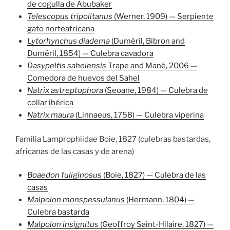
de cogulla de Abubaker
Telescopus tripolitanus
(Werner, 1909) — Serpiente
gato norteafricana
Lytorhynchus diadema
(Duméril, Bibron and
Duméril, 1854) — Culebra cavadora
Dasypeltis sahelensis
Trape and Mané, 2006 —
Comedora de huevos del Sahel
Natrix astreptophora
(Seoane, 1984) — Culebra de
collar ibérica
Natrix maura
(Linnaeus, 1758) — Culebra viperina
Familia Lamprophiidae Boie, 1827 (culebras bastardas,
africanas de las casas y de arena)
Boaedon fuliginosus
(Boie, 1827) — Culebra de las
casas
Malpolon monspessulanus
(Hermann, 1804) —
Culebra bastarda
Malpolon insignitus
(Geoffroy Saint-Hilaire, 1827) —