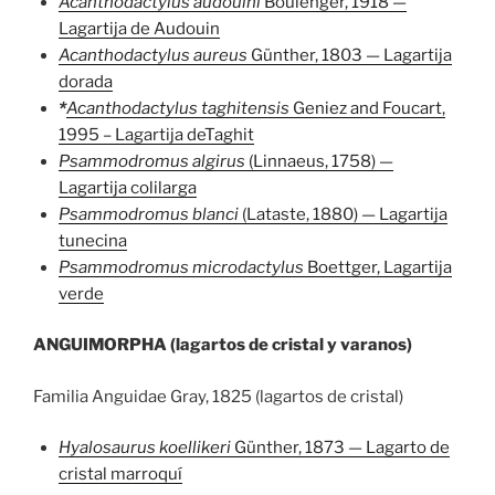
Acanthodactylus
audouini
Boulenger, 1918 —
Lagartija de Audouin
Acanthodactylus aureus
Günther, 1803 — Lagartija
dorada
*
Acanthodactylus taghitensis
Geniez and Foucart,
1995 – Lagartija deTaghit
Psammodromus algirus
(Linnaeus, 1758) —
Lagartija colilarga
Psammodromus blanci
(Lataste, 1880) — Lagartija
tunecina
Psammodromus microdactylus
Boettger, Lagartija
verde
ANGUIMORPHA (lagartos de cristal y varanos)
Familia Anguidae Gray, 1825 (lagartos de cristal)
Hyalosaurus koellikeri
Günther, 1873 — Lagarto de
cristal marroquí