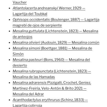
Vaucher
Atlantolacerta andreanskyi
Werner, 1929 —
Lagartija del Toubkal
Ophisops occidentalis
(Boulenger, 1887) — Lagartija
magrebí de ojos de serpiente
Mesalina guttulata
(Lichtenstein, 1823) — Mesalina
de anteojos
Mesalina olivieri
(Audouin, 1829) — Mesalina común
Mesalina simoni
(Boettger, 1881) — Mesalina de
Simón
Mesalina pasteuri
(Bons, 1960) — Mesalina del
desierto
Mesalina rubropunctata
(Lichtenstein, 1823) —
Mesalina de las Hamadas
Mesalina adrarensis
Pizzigalli, Crochet, Geniez,
Martínez-Freiría, Velo-Antón & Brito 2021 —
Mesalina del Adrar
Acanthodactylus erythrurus
(Schinz, 1833) —
Lagartija colirroja