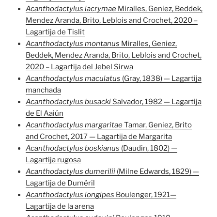
Acanthodactylus lacrymae
Miralles, Geniez, Beddek,
Mendez Aranda, Brito, Leblois and Crochet, 2020 –
Lagartija de Tislit
Acanthodactylus montanus
Miralles, Geniez,
Beddek, Mendez Aranda, Brito, Leblois and Crochet,
2020 – Lagartija del Jebel Sirwa
Acanthodactylus maculatus
(Gray, 1838) — Lagartija
manchada
Acanthodactylus busacki
Salvador, 1982 — Lagartija
de El Aaiún
Acanthodactylus
margaritae
Tamar, Geniez, Brito
and Crochet, 2017 — Lagartija de Margarita
Acanthodactylus boskianus
(Daudin, 1802) —
Lagartija rugosa
Acanthodactylus dumerilii
(Milne Edwards, 1829) —
Lagartija de Duméril
Acanthodactylus longipes
Boulenger, 1921—
Lagartija de la arena