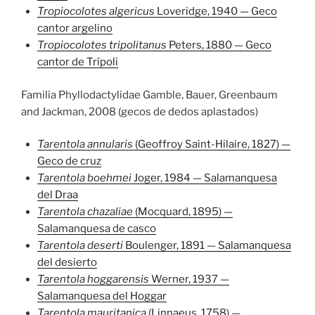
Tropiocolotes algericus
Loveridge, 1940 — Geco
cantor argelino
Tropiocolotes tripolitanus
Peters, 1880 — Geco
cantor de Trípoli
Familia Phyllodactylidae Gamble, Bauer, Greenbaum
and Jackman, 2008 (gecos de dedos aplastados)
Tarentola annularis
(Geoffroy Saint-Hilaire, 1827) —
Geco de cruz
Tarentola boehmei
Joger, 1984 — Salamanquesa
del Draa
Tarentola chazaliae
(Mocquard, 1895) —
Salamanquesa de casco
Tarentola deserti
Boulenger, 1891 — Salamanquesa
del desierto
Tarentola hoggarensis
Werner, 1937 —
Salamanquesa del Hoggar
Tarentola mauritanica
(Linnaeus, 1758) —