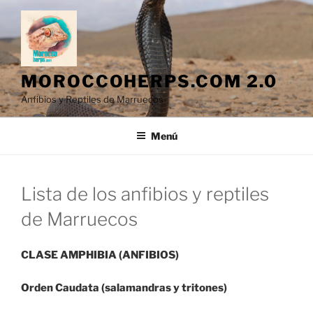
Saltar
al
contenido
MOROCCOHERPS.COM 2.0
Anfibios y Reptiles de Marruecos
Menú
Lista de los anfibios y reptiles
de Marruecos
CLASE AMPHIBIA (ANFIBIOS)
Orden Caudata (salamandras y tritones)