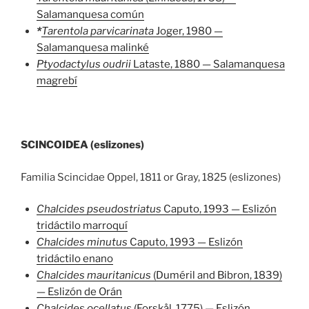
Salamanquesa común
*
Tarentola parvicarinata
Joger, 1980 —
Salamanquesa malinké
Ptyodactylus oudrii
Lataste, 1880 — Salamanquesa
magrebí
SCINCOIDEA (eslizones)
Familia Scincidae Oppel, 1811 or Gray, 1825 (eslizones)
Chalcides pseudostriatus
Caputo, 1993 — Eslizón
tridáctilo marroquí
Chalcides minutus
Caputo, 1993 — Eslizón
tridáctilo enano
Chalcides mauritanicus
(Duméril and Bibron, 1839)
— Eslizón de Orán
Chalcides ocellatus
(Forskål, 1775) — Eslizón