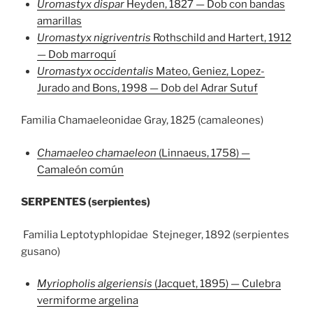
Uromastyx dispar
Heyden, 1827 — Dob con bandas
amarillas
Uromastyx nigriventris
Rothschild and Hartert, 1912
— Dob marroquí
Uromastyx occidentalis
Mateo, Geniez, Lopez-
Jurado and Bons, 1998 — Dob del Adrar Sutuf
Familia Chamaeleonidae Gray, 1825 (camaleones)
Chamaeleo chamaeleon
(Linnaeus, 1758) —
Camaleón común
SERPENTES (serpientes)
Familia Leptotyphlopidae Stejneger, 1892 (serpientes
gusano)
Myriopholis algeriensis
(Jacquet, 1895) — Culebra
vermiforme argelina