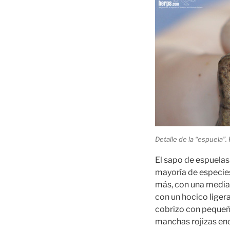
Detalle de la “espuela”. 
El sapo de espuelas 
mayoría de especies
más, con una media
con un hocico liger
cobrizo con pequeña
manchas rojizas enci