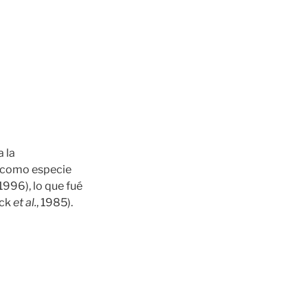
 la
n como especie
1996), lo que fué
ack
et al.
, 1985).