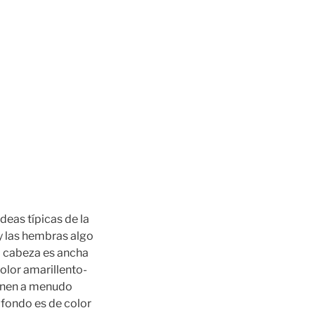
deas típicas de la
y las hembras algo
a cabeza es ancha
olor amarillento-
ienen a menudo
e fondo es de color