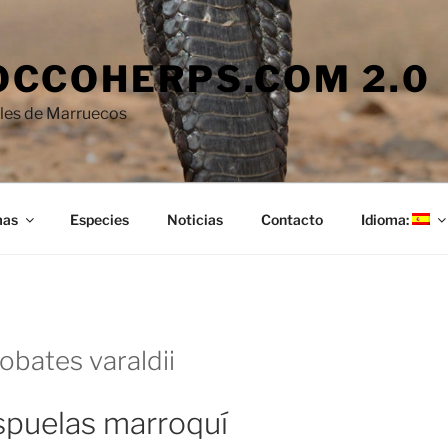
CCOHERPS.COM 2.0
iles de Marruecos
mas
Especies
Noticias
Contacto
Idioma:
obates varaldii
spuelas marroquí