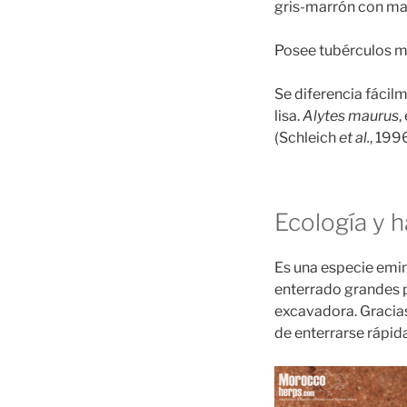
gris-marrón con ma
Posee tubérculos me
Se diferencia fácilm
lisa.
Alytes maurus
,
(Schleich
et al.
, 1996
Ecología y h
Es una especie emi
enterrado grandes p
excavadora. Gracias
de enterrarse rápid