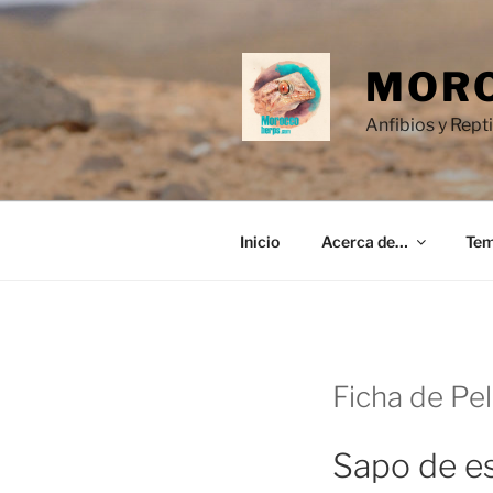
Saltar
al
contenido
MORO
Anfibios y Rept
Inicio
Acerca de…
Te
Ficha de Pel
Sapo de e