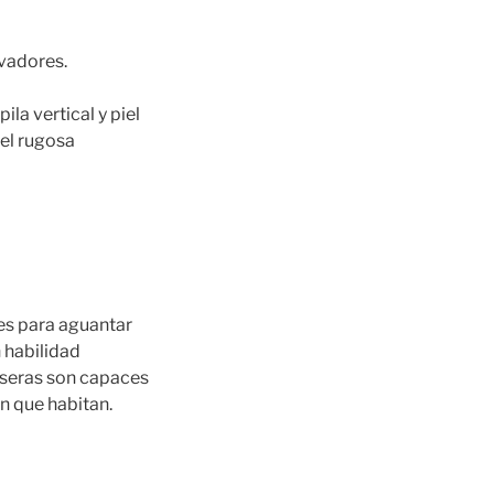
avadores.
la vertical y piel
iel rugosa
es para aguantar
 habilidad
aseras son capaces
n que habitan.