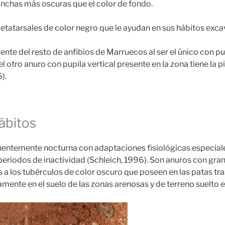
nchas más oscuras que el color de fondo.
tatarsales de color negro que le ayudan en sus hábitos exc
ente del resto de anfibios de Marruecos al ser el único con pupi
 el otro anuro con pupila vertical presente en la zona tiene la p
).
ábitos
nentemente nocturna con adaptaciones fisiológicas especial
eriodos de inactividad (Schleich, 1996). Son anuros con gran
 a los tubérculos de color oscuro que poseen en las patas tr
amente en el suelo de las zonas arenosas y de terreno suelto e