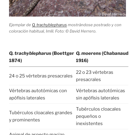
Ejemplar de
Q. trachyblepharus
mostrándose postrado y con
coloración habitual, Imlil. Foto: © David Herrero.
Q. trachyblepharus
(Boettger
Q. moerens
(Chabanaud
1874)
1916)
22 o 23 vértebras
24 o 25 vértebras presacrales
presacrales
Vértebras autotómicas con
Vértebras autotómicas
apófisis laterales
sin apófisis laterales
Tubérculos cloacales
Tubérculos cloacales grandes
pequeños o
y prominentes
inexistentes
Animal de aspecto macizo,