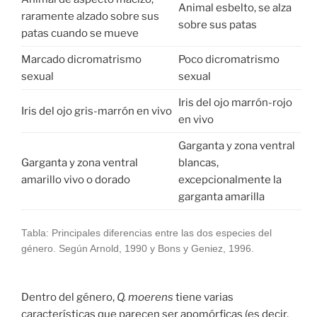
Animal esbelto, se alza
raramente alzado sobre sus
sobre sus patas
patas cuando se mueve
Marcado dicromatrismo
Poco dicromatrismo
sexual
sexual
Iris del ojo marrón-rojo
Iris del ojo gris-marrón en vivo
en vivo
Garganta y zona ventral
Garganta y zona ventral
blancas,
amarillo vivo o dorado
excepcionalmente la
garganta amarilla
Tabla: Principales diferencias entre las dos especies del
género. Según Arnold, 1990 y Bons y Geniez, 1996.
Dentro del género,
Q. moerens
tiene varias
características que parecen ser apomórficas (es decir,