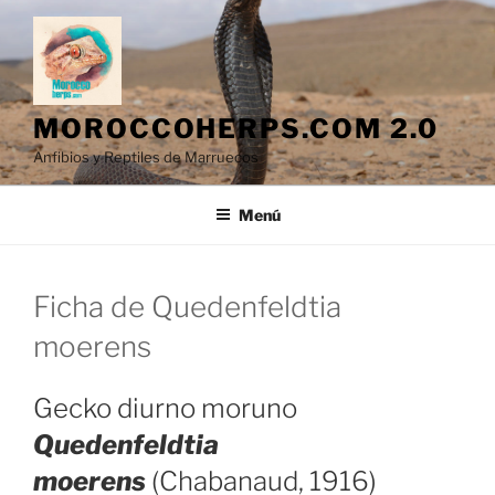
Saltar
al
contenido
MOROCCOHERPS.COM 2.0
Anfibios y Reptiles de Marruecos
Menú
Ficha de Quedenfeldtia
moerens
Gecko diurno moruno
Quedenfeldtia
moerens
(Chabanaud, 1916)