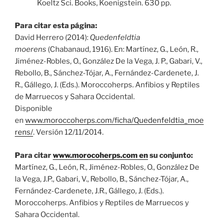
Koeltz Sci. Books, Koenigstein. 630 pp.
Para citar esta página:
David Herrero (2014):
Quedenfeldtia
moerens
(Chabanaud, 1916). En: Martínez, G., León, R.,
Jiménez-Robles, O., González De la Vega, J. P., Gabari, V.,
Rebollo, B., Sánchez-Tójar, A., Fernández-Cardenete, J.
R., Gállego, J. (Eds.). Moroccoherps. Anfibios y Reptiles
de Marruecos y Sahara Occidental.
Disponible
en
www.moroccoherps.com/ficha/Quedenfeldtia_moe
rens/
. Versión 12/11/2014.
Para citar
www.morocoherps.com en
su conjunto:
Martínez, G., León, R., Jiménez-Robles, O., González De
la Vega, J.P., Gabari, V., Rebollo, B., Sánchez-Tójar, A.,
Fernández-Cardenete, J.R., Gállego, J. (Eds.).
Moroccoherps. Anfibios y Reptiles de Marruecos y
Sahara Occidental.