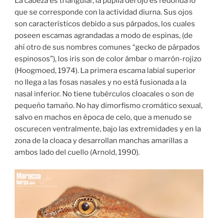
La cabeza es triangular, la pupila del ojo es redonda lo
que se corresponde con la actividad diurna. Sus ojos
son característicos debido a sus párpados, los cuales
poseen escamas agrandadas a modo de espinas, (de
ahí otro de sus nombres comunes “gecko de párpados
espinosos”), los iris son de color ámbar o marrón-rojizo
(Hoogmoed, 1974). La primera escama labial superior
no llega a las fosas nasales y no está fusionada a la
nasal inferior. No tiene tubérculos cloacales o son de
pequeño tamaño. No hay dimorfismo cromático sexual,
salvo en machos en época de celo, que a menudo se
oscurecen ventralmente, bajo las extremidades y en la
zona de la cloaca y desarrollan manchas amarillas a
ambos lado del cuello (Arnold, 1990).