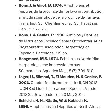
Bons, J. & Girot, B. 1974.
Amphibiens et
Reptiles de la province de Tarfaya in contribution
à l’étude scientifique de la province de Tarfaya.
Trans. Inst. Sci. Chérifien et Fac. Sci. Rabat sér.
Gén., 3:197-226.
Bons, J. & Geniez, P. 1996.
Anfibios y Reptiles
de Marruecos (Incluido Sahara Occidental). Atlas
Biogeográfico. Asociación Herpetológica
Española, Barcelona. 319 pp.
Hoogmoed, M.S. 1974.
Echsen aus Nordafrika.
Herpetologische Impressionen aus
Südmarokko. Aquarien Mag., 8 (7): 304-310.
Joger, U., Slimani, T., El Mouden, H. & Geniez, P.
2006.
Quedenfeldtia moerens. In: IUCN 2013.
IUCN Red List of Threatened Species. Version
2013.2. . Downloaded on 20 May 2014.
Schleich, H. H., Kästle, W. & Kabisch, K.
1996.
Amphibians and Reptiles of North Africa.