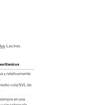
lus
. Las tres
auritanicus
sa y relativamente
a
medio cola/SVL de
)
 siempre en una
a y sin sobresalir