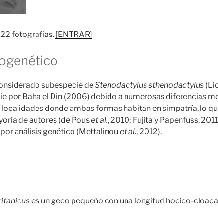
 22 fotografías.
[ENTRAR]
logenético
considerado subespecie de
Stenodactylus sthenodactylus
(Lic
ie por Baha el Din (2006) debido a numerosas diferencias mor
s localidades donde ambas formas habitan en simpatría, lo q
yoría de autores (de Pous
et al.
, 2010; Fujita y Papenfuss, 201
por análisis genético (Mettalinou
et al
., 2012).
itanicus
es un geco pequeño con una longitud hocico-cloac