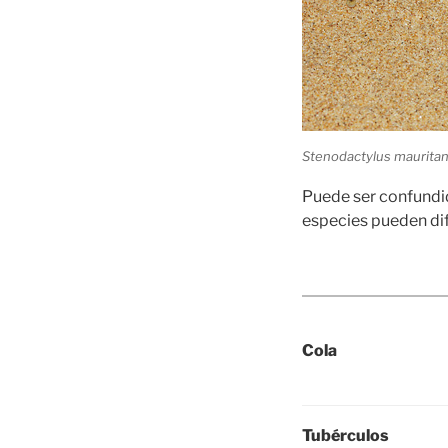
Stenodactylus mauritani
Puede ser confund
especies pueden dif
Cola
Tubérculos