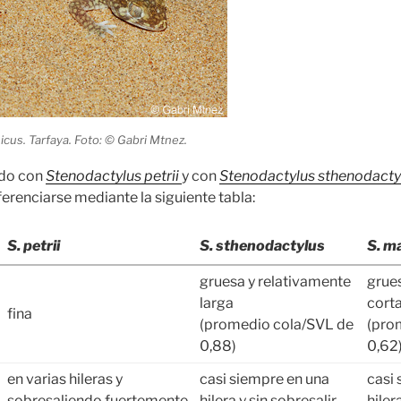
cus. Tarfaya. Foto: © Gabri Mtnez.
ido con
Stenodactylus petrii
y con
Stenodactylus sthenodacty
erenciarse mediante la siguiente tabla:
S. petrii
S. sthenodactylus
S. m
gruesa y relativamente
grue
larga
cort
fina
(promedio cola/SVL de
(pro
0,88)
0,62
en varias hileras y
casi siempre en una
casi
sobresaliendo fuertemente
hilera y sin sobresalir
hiler