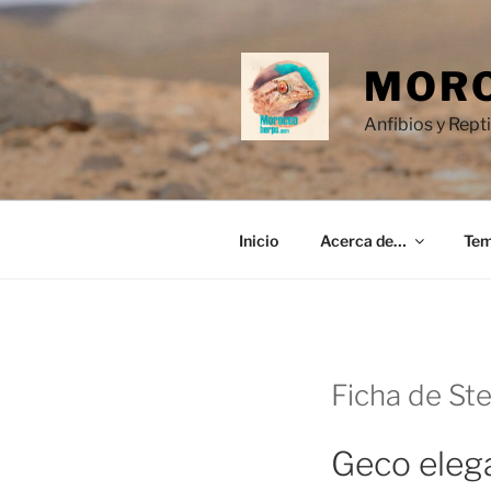
Saltar
al
contenido
MORO
Anfibios y Rept
Inicio
Acerca de…
Te
Ficha de St
Geco eleg