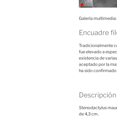
Galería multimedia:
Encuadre fi
Tradicionalmente 
fue elevado a espec
existencia de varia
aceptado por la ma
ha sido confirmado 
Descripción
Stenodactylus maur
de 4,3 cm.