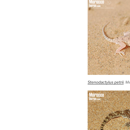
Stenodactylus petrii
. M