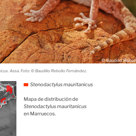
cus. Assa. Foto: © Baudilio Rebollo Fernández.
Stenodactylus mauritanicus
Mapa de distribución de
Stenodactylus mauritanicus
en Marruecos.