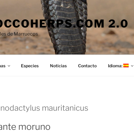
CCOHERPS.COM 2.0
iles de Marruecos
mas
Especies
Noticias
Contacto
Idioma:
enodactylus mauritanicus
ante moruno