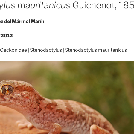
ylus mauritanicus
Guichenot, 18
ez del Mármol Marín
/2012
 Geckonidae | Stenodactylus | Stenodactylus mauritanicus