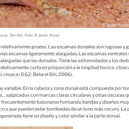
cus. Tan-Tan. Foto: © Javier Aznar.
y relativamente grueso. Las escamas dorsales son rugosas y g
nas escamas ligeramente alargadas. Las escamas ventrales 
largadas que las dorsales. Tiene las extremidades y los dedo
 relativamente corta en proporción a la longitud hocico-cloac
o-cloaca=0,62; Baha el Din, 2006).
y variable. En la cabeza y zona dorsal está compuesta por to
ges… salpicados con marcas claras circulares y otras oscuras 
frecuentemente fusionarse formando bandas y diseños muy
co y que pueden estar bordeadas de un tono más oscuro. La p
egenerada tiene un diseño y color similar a la parte dorsal.