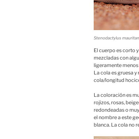
Stenodactylus mauritani
El cuerpo es corto 
mezcladas con algu
ligeramente menos a
La cola es gruesa y
cola/longitud hocic
La coloración es mu
rojizos, rosas, bei
redondeadas o muy 
el nombre a este ge
blanca. La cola no r