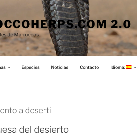
CCOHERPS.COM 2.0
iles de Marruecos
mas
Especies
Noticias
Contacto
Idioma:
entola deserti
esa del desierto