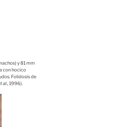
(machos) y 81 mm
a con hocico
dos. Folidosis de
t al
., 1996).