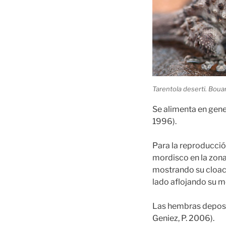
Tarentola deserti. Boua
Se alimenta en gene
1996).
Para la reproducci
mordisco en la zona
mostrando su cloac
lado aflojando su 
Las hembras deposita
Geniez, P. 2006).