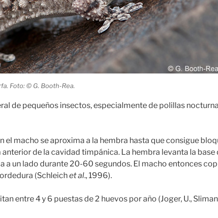
rfa. Foto: © G. Booth-Rea.
ral de pequeños insectos, especialmente de polillas nocturn
ón el macho se aproxima a la hembra hasta que consigue blo
 anterior de la cavidad timpánica. La hembra levanta la base 
a a un lado durante 20-60 segundos. El macho entonces copu
mordedura (Schleich
et al
., 1996).
n entre 4 y 6 puestas de 2 huevos por año (Joger, U., Slimani,