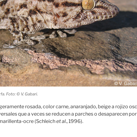
fa. Foto: © V. Gabari.
igeramente rosada, color carne, anaranjado, beige a rojizo os
versales que a veces se reducen a parches o desaparecen por 
arillenta-ocre (Schleich
et al
., 1996).