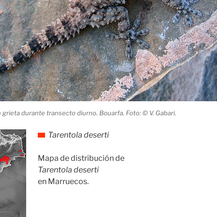
grieta durante transecto diurno. Bouarfa. Foto: © V. Gabari.
Tarentola deserti
Mapa de distribución de
Tarentola deserti
en Marruecos.