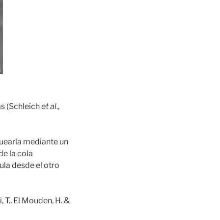
as (Schleich
et al
.,
quearla mediante un
de la cola
la desde el otro
 T., El Mouden, H. &