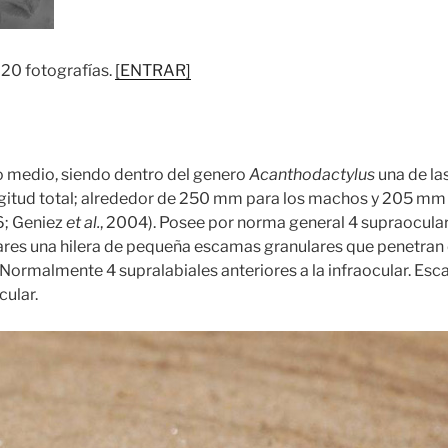
 20 fotografías.
[ENTRAR]
o medio, siendo dentro del genero
Acanthodactylus
una de la
gitud total; alrededor de 250 mm para los machos y 205 mm
6; Geniez
et al.
, 2004). Posee por norma general 4 supraocular
liares una hilera de pequeña escamas granulares que penetran e
 Normalmente 4 supralabiales anteriores a la infraocular. Esc
cular.