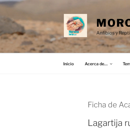
Saltar
al
contenido
MORO
Anfibios y Rept
Inicio
Acerca de…
Te
Ficha de Ac
Lagartija 