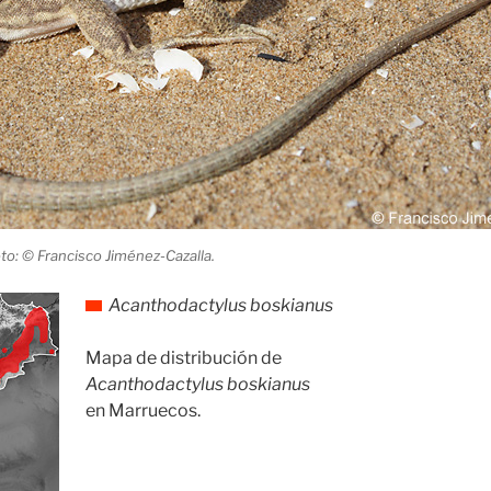
oto: © Francisco Jiménez-Cazalla.
Acanthodactylus boskianus
Mapa de distribución de
Acanthodactylus boskianus
en Marruecos.