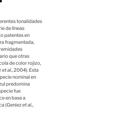
ferentes tonalidades
ie de líneas
co patentes en
tra fragmentada,
xtremidades
ario que otras
ola de color rojizo,
z
et al.
, 2004). Esta
specie nominal en
azul predomina
specie fue
ce en base a
ca (Geniez
et al.
,