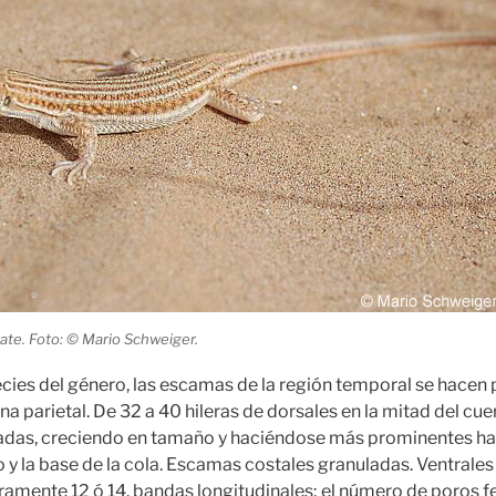
ate. Foto: © Mario Schweiger.
cies del género, las escamas de la región temporal se hace
a parietal. De 32 a 40 hileras de dorsales en la mitad del cue
adas, creciendo en tamaño y haciéndose más prominentes hac
o y la base de la cola. Escamas costales granuladas. Ventrales
aramente 12 ó 14, bandas longitudinales; el número de poros f