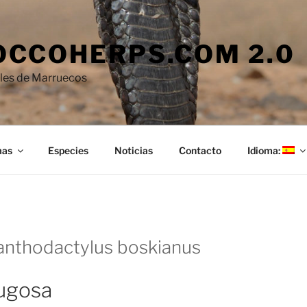
CCOHERPS.COM 2.0
iles de Marruecos
mas
Especies
Noticias
Contacto
Idioma:
anthodactylus boskianus
rugosa