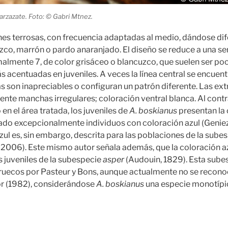
arzazate. Foto: © Gabri Mtnez.
es terrosas, con frecuencia adaptadas al medio, dándose di
zco, marrón o pardo anaranjado. El diseño se reduce a una ser
malmente 7, de color grisáceo o blancuzco, que suelen ser po
 acentuadas en juveniles. A veces la línea central se encuen
eas son inapreciables o configuran un patrón diferente. Las e
te manchas irregulares; coloración ventral blanca. Al contr
en el área tratada, los juveniles de
A. boskianus
presentan la c
do excepcionalmente individuos con coloración azul (Genie
zul es, sin embargo, descrita para las poblaciones de la sube
, 2006). Este mismo autor señala además, que la coloración 
los juveniles de la subespecie
asper
(Audouin, 1829). Esta sube
ruecos por Pasteur y Bons, aunque actualmente no se recono
or (1982), considerándose
A. boskianus
una especie monotípi