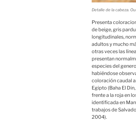
Detalle de la cabeza. Ou
Presenta coloracion
de beige, gris pardu
longitudinales, nor
adultos y mucho más
otras veces las lín
presentan normalmen
especies del genero 
habiéndose observa
coloración caudal a
Egipto (Baha El Din
frente a la roja en 
identificada en Mar
trabajos de Salvad
2004).