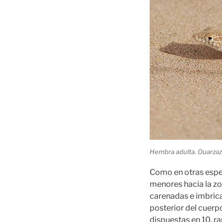
Hembra adulta. Ouarzaz
Como en otras espe
menores hacia la zon
carenadas e imbric
posterior del cuerp
dispuestas en 10, r