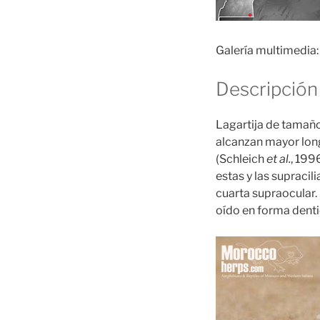
Galería multimedia:
Descripción
Lagartija de tamañ
alcanzan mayor lon
(Schleich
et al.
, 199
estas y las supraci
cuarta supraocular.
oído en forma denti