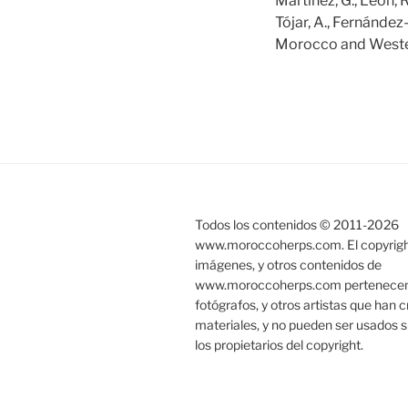
Martínez, G., León, R
Tójar, A., Fernández
Morocco and Wester
Todos los contenidos © 2011-
2026
www.moroccoherps.com. El copyright
imágenes, y otros contenidos de
www.moroccoherps.com pertenecen a
fotógrafos, y otros artistas que han 
materiales, y no pueden ser usados s
los propietarios del copyright.