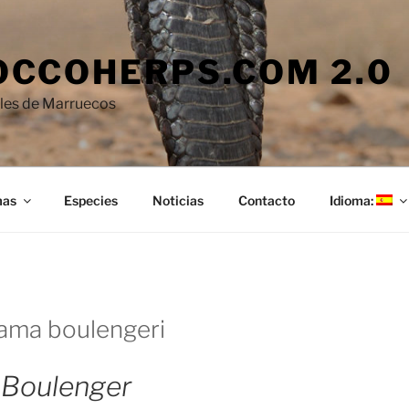
CCOHERPS.COM 2.0
iles de Marruecos
mas
Especies
Noticias
Contacto
Idioma:
ama boulengeri
Boulenger