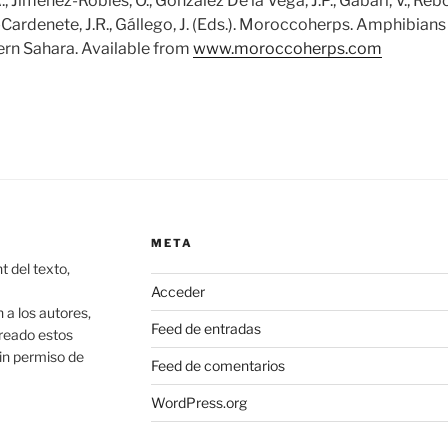
., Jiménez-Robles, O., González De la Vega, J.P., Gabari, V., Reb
-Cardenete, J.R., Gállego, J. (Eds.). Moroccoherps. Amphibians
n Sahara. Available from
www.moroccoherps.com
META
 del texto,
Acceder
 los autores,
Feed de entradas
creado estos
in permiso de
Feed de comentarios
WordPress.org