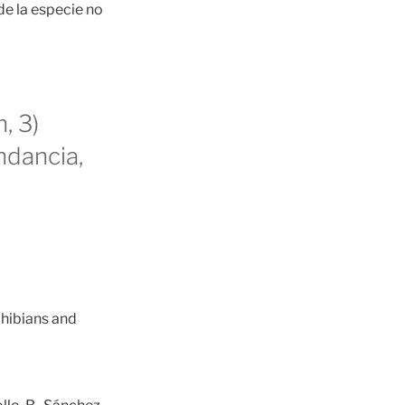
de la especie no
, 3)
ndancia,
ibians and