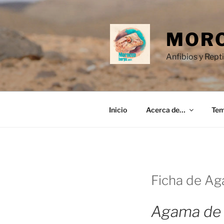
Saltar
al
contenido
MORO
Anfibios y Rept
Inicio
Acerca de…
Te
Ficha de Ag
Agama de 