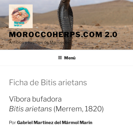
Saltar
al
contenido
MOROCCOHERPS.COM 2.0
Anfibios y Reptiles de Marruecos
Menú
Ficha de Bitis arietans
Víbora bufadora
Bitis arietans
(Merrem, 1820)
Por
Gabriel Martínez del Mármol Marín