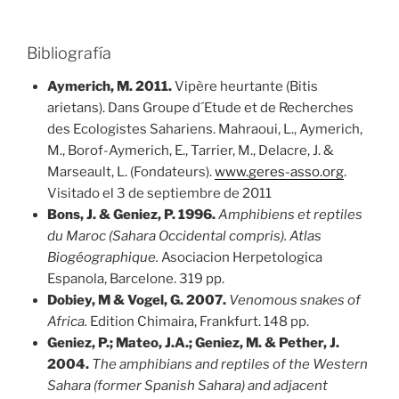
Bibliografía
Aymerich, M. 2011.
Vipère heurtante (Bitis
arietans). Dans Groupe d´Etude et de Recherches
des Ecologistes Sahariens. Mahraoui, L., Aymerich,
M., Borof-Aymerich, E., Tarrier, M., Delacre, J. &
Marseault, L. (Fondateurs).
www.geres-asso.org
.
Visitado el 3 de septiembre de 2011
Bons, J. & Geniez, P. 1996.
Amphibiens et reptiles
du Maroc (Sahara Occidental compris). Atlas
Biogéographique.
Asociacion Herpetologica
Espanola, Barcelone. 319 pp.
Dobiey, M & Vogel, G. 2007.
Venomous snakes of
Africa.
Edition Chimaira, Frankfurt. 148 pp.
Geniez, P.; Mateo, J.A.; Geniez, M. & Pether, J.
2004.
The amphibians and reptiles of the Western
Sahara (former Spanish Sahara) and adjacent