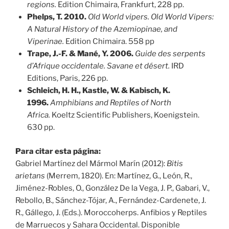
regions.
Edition Chimaira, Frankfurt, 228 pp.
Phelps, T. 2010.
Old World vipers. Old World Vipers:
A Natural History of the Azemiopinae, and
Viperinae.
Edition Chimaira. 558 pp
Trape, J.-F. & Mané, Y. 2006.
Guide des serpents
d’Afrique occidentale. Savane et désert.
IRD
Editions, Paris, 226 pp.
Schleich, H. H., Kastle, W. & Kabisch, K.
1996.
Amphibians and Reptiles of North
Africa.
Koeltz Scientific Publishers, Koenigstein.
630 pp.
Para citar esta página:
Gabriel Martínez del Mármol Marín (2012):
Bitis
arietans
(Merrem, 1820). En: Martínez, G., León, R.,
Jiménez-Robles, O., González De la Vega, J. P., Gabari, V.,
Rebollo, B., Sánchez-Tójar, A., Fernández-Cardenete, J.
R., Gállego, J. (Eds.). Moroccoherps. Anfibios y Reptiles
de Marruecos y Sahara Occidental. Disponible