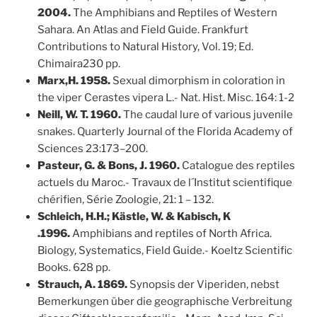
2004.
The Amphibians and Reptiles of Western
Sahara. An Atlas and Field Guide. Frankfurt
Contributions to Natural History, Vol. 19; Ed.
Chimaira230 pp.
Marx,H. 1958.
Sexual dimorphism in coloration in
the viper Cerastes vipera L.- Nat. Hist. Misc. 164: 1-2
Neill, W. T. 1960.
The caudal lure of various juvenile
snakes. Quarterly Journal of the Florida Academy of
Sciences 23:173–200.
Pasteur, G. & Bons, J. 1960.
Catalogue des reptiles
actuels du Maroc.- Travaux de l´Institut scientifique
chérifien, Série Zoologie, 21: 1 – 132.
Schleich, H.H.; Kästle, W. & Kabisch, K
.1996.
Amphibians and reptiles of North Africa.
Biology, Systematics, Field Guide.- Koeltz Scientific
Books. 628 pp.
Strauch, A. 1869.
Synopsis der Viperiden, nebst
Bemerkungen über die geographische Verbreitung