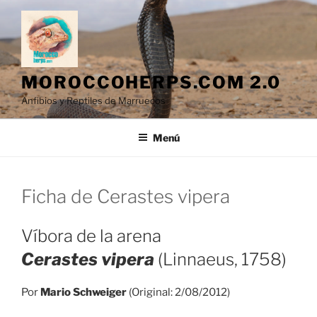
Saltar
al
contenido
MOROCCOHERPS.COM 2.0
Anfibios y Reptiles de Marruecos
Menú
Ficha de Cerastes vipera
Víbora de la arena
Cerastes vipera
(Linnaeus, 1758)
Por
Mario Schweiger
(Original: 2/08/2012)