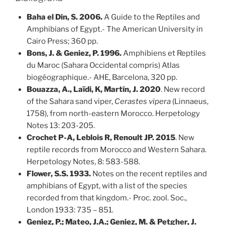
Baha el Din, S. 2006.
A Guide to the Reptiles and
Amphibians of Egypt.- The American University in
Cairo Press; 360 pp.
Bons, J. & Geniez, P. 1996.
Amphibiens et Reptiles
du Maroc (Sahara Occidental compris) Atlas
biogéographique.- AHE, Barcelona, 320 pp.
Bouazza, A., Laïdi, K, Martín, J. 2020
. New record
of the Sahara sand viper,
Cerastes vipera
(Linnaeus,
1758), from north-eastern Morocco. Herpetology
Notes 13: 203-205.
Crochet P-A, Leblois R, Renoult JP. 2015
. New
reptile records from Morocco and Western Sahara.
Herpetology Notes, 8: 583-588.
Flower, S.S. 1933.
Notes on the recent reptiles and
amphibians of Egypt, with a list of the species
recorded from that kingdom.- Proc. zool. Soc.,
London 1933: 735 – 851.
Geniez, P.; Mateo, J.A.; Geniez, M. & Petgher, J.