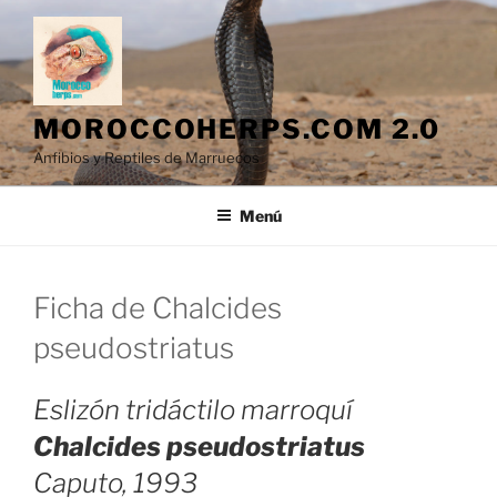
Saltar
al
contenido
MOROCCOHERPS.COM 2.0
Anfibios y Reptiles de Marruecos
Menú
Ficha de Chalcides
pseudostriatus
Eslizón tridáctilo marroquí
Chalcides pseudostriatus
Caputo, 1993