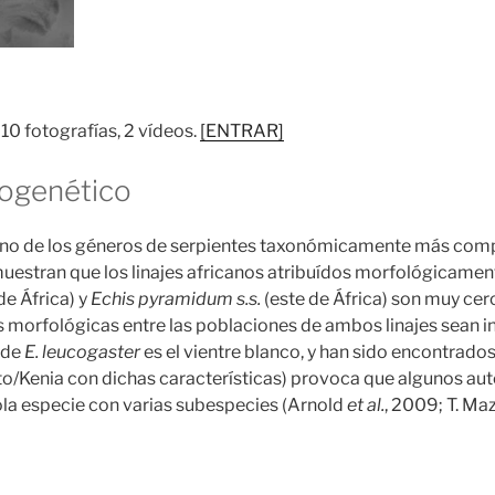
10 fotografías, 2 vídeos.
[ENTRAR]
logenético
uno de los géneros de serpientes taxonómicamente más compl
muestran que los linajes africanos atribuídos morfológicamen
de África) y
Echis pyramidum s.s.
(este de África) son muy cer
as morfológicas entre las poblaciones de ambos linajes sean in
a de
E. leucogaster
es el vientre blanco, y han sido encontrad
o/Kenia con dichas características) provoca que algunos aut
ola especie con varias subespecies (Arnold
et al.
, 2009; T. Maz