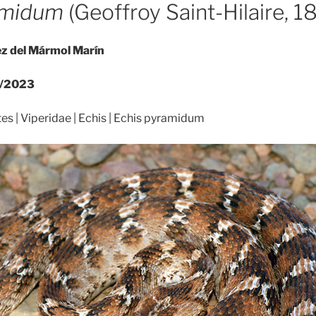
amidum
(Geoffroy Saint-Hilaire, 1
ez del Mármol Marín
6/2023
s | Viperidae | Echis | Echis pyramidum