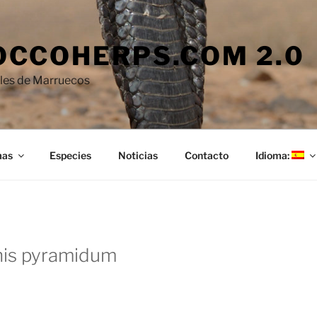
CCOHERPS.COM 2.0
iles de Marruecos
mas
Especies
Noticias
Contacto
Idioma:
his pyramidum