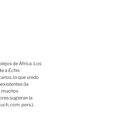
ejos de África. Los
te a
Echis
canos, lo que unido
existentes (la
os muchos
ores sugieran la
uch, com. pers.).