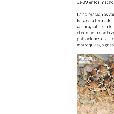
31-39 en los machos
La coloración es va
Este está formado 
oscuro, sobre un fo
el contacto con la 
poblaciones o la lit
marroquíes), a grisá