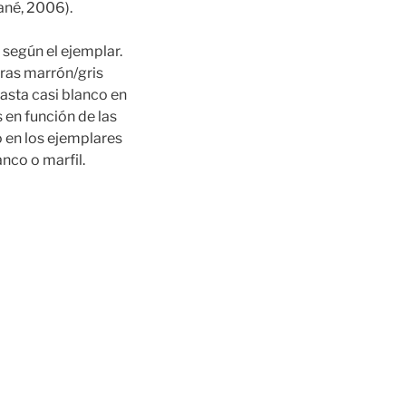
ané, 2006).
 según el ejemplar.
ras marrón/gris
asta casi blanco en
 en función de las
o en los ejemplares
anco o marfil.