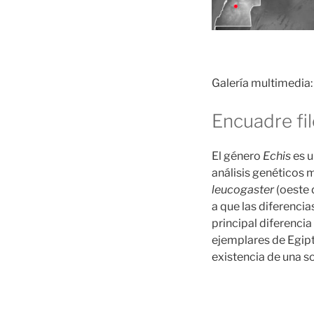
Galería multimedia: 
Encuadre fi
El género
Echis
es 
análisis genéticos 
leucogaster
(oeste 
a que las diferenci
principal diferenci
ejemplares de Egipt
existencia de una s