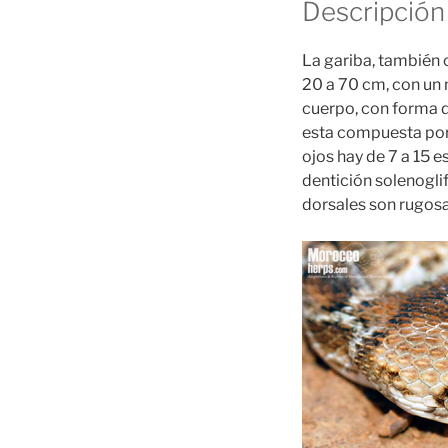
Descripción
La gariba, también
20 a 70 cm, con un 
cuerpo, con forma d
esta compuesta por
ojos hay de 7 a 15 
dentición solenogli
dorsales son rugosa