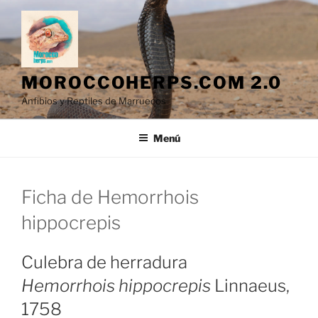
Saltar
al
contenido
MOROCCOHERPS.COM 2.0
Anfibios y Reptiles de Marruecos
Menú
Ficha de Hemorrhois
hippocrepis
Culebra de herradura
Hemorrhois hippocrepis
Linnaeus,
1758