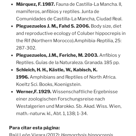
Márquez, F. 1987.
Fauna de Castilla-La Mancha. II,
mamíferos, anfibios y reptiles. Junta de
Comunidades de Castilla-La Mancha, Ciudad Real.
Pleguezuelos J. M., Fahd S. 2006.
Body size, diet
and reproductive ecology of Coluber hippocrepis in
the Rif (Northern Morocco).Amphibia-Reptilia, 25:
287-302.
Pleguezuelos, J.M., Feriche, M. 2003.
Anfibios y
Reptiles. Guías de la Naturaleza. Granada. 185 pp.
Schleich, H. H., Kästle, W., Kabisch, K.
1996.
Amphibians and Reptiles of North Africa.
Koeltz Sci. Books, Koenigstein.
Werner,F. 1929.
Wissenschaftliche Ergebnisse
einer zoologischen Forschungsreise nach
Westalgerien und Marokko. Sb. Akad. Wiss. Wien,
math.-naturw. kl., Abt. 1, 138; 1-34.
Para citar esta página:
Raúl León Vigara (2012):
Hemorrhois hippocrepis