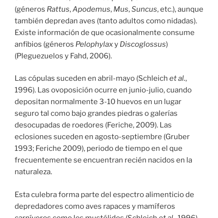
(géneros
Rattus
,
Apodemus
,
Mus
,
Suncus
, etc.), aunque
también depredan aves (tanto adultos como nidadas).
Existe información de que ocasionalmente consume
anfibios (géneros
Pelophylax
y
Discoglossus
)
(Pleguezuelos y Fahd, 2006).
Las cópulas suceden en abril-mayo (Schleich
et al.
,
1996). Las ovoposición ocurre en junio-julio, cuando
depositan normalmente 3-10 huevos en un lugar
seguro tal como bajo grandes piedras o galerías
desocupadas de roedores (Feriche, 2009). Las
eclosiones suceden en agosto-septiembre (Gruber
1993; Feriche 2009), periodo de tiempo en el que
frecuentemente se encuentran recién nacidos en la
naturaleza.
Esta culebra forma parte del espectro alimenticio de
depredadores como aves rapaces y mamíferos
carnívoros como los mustélidos (Schleich
et al.
, 1996).