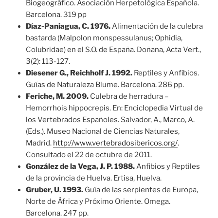
Biogeográfico. Asociación Herpetológica Española.
Barcelona. 319 pp
Díaz-Paniagua, C. 1976.
Alimentación de la culebra
bastarda (Malpolon monspessulanus; Ophidia,
Colubridae) en el S.O. de España. Doñana, Acta Vert.,
3(2): 113-127.
Diesener G., Reichholf J. 1992.
Reptiles y Anfibios.
Guías de Naturaleza Blume. Barcelona. 286 pp.
Feriche, M. 2009.
Culebra de herradura –
Hemorrhois hippocrepis. En: Enciclopedia Virtual de
los Vertebrados Españoles. Salvador, A., Marco, A.
(Eds.). Museo Nacional de Ciencias Naturales,
Madrid.
http://www.vertebradosibericos.org/
.
Consultado el 22 de octubre de 2011.
González de la Vega, J. P. 1988.
Anfibios y Reptiles
de la provincia de Huelva. Ertisa, Huelva.
Gruber, U. 1993.
Guía de las serpientes de Europa,
Norte de África y Próximo Oriente. Omega.
Barcelona. 247 pp.