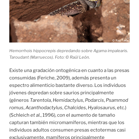
Hemorrhois hippocrepis depredando sobre Agama impalearis.
Taroudant (Marruecos). Foto: © Raúl León.
Existe una gradación ontogénica en cuanto a las presas
consumidas (Feriche, 2009), además presenta un
espectro alimenticio bastante diverso. Los individuos
jóvenes depredan sobre saurios principalmente
(géneros
Tarentola
,
Hemidactylus
,
Podarcis
,
Psammod
romus
,
Acanthodactylus
,
Chalcides
,
Hyalosaurus
, etc.)
(Schleich
et al.
, 1996), con el aumento de tamaño
capturan también micromamíferos, mientras que los
individuos adultos consumen presas ectotermas casi
exclusivamente, mamíferos principalmente