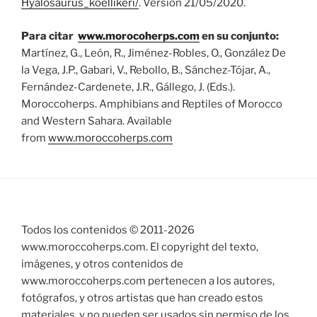
Hyalosaurus_koellikeri/
. Versión 21/05/2020.
Para citar
www.morocoherps.com
en su conjunto:
Martínez, G., León, R., Jiménez-Robles, O., González De
la Vega, J.P., Gabari, V., Rebollo, B., Sánchez-Tójar, A.,
Fernández-Cardenete, J.R., Gállego, J. (Eds.).
Moroccoherps. Amphibians and Reptiles of Morocco
and Western Sahara. Available
from
www.moroccoherps.com
Todos los contenidos © 2011-
2026
www.moroccoherps.com. El copyright del texto,
imágenes, y otros contenidos de
www.moroccoherps.com pertenecen a los autores,
fotógrafos, y otros artistas que han creado estos
materiales, y no pueden ser usados sin permiso de los