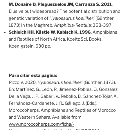
M,
Donaire D, Pleguezuelos JM, Carranza S. 2011
.
Elusive but widespread? The potential distribution and
genetic variation of
Hyalosaurus koellikeri
(Günther,
1873) in the Maghreb.
Amphibia-Reptilia
: 358-397
Schleich HH, Kästle W, Kabisch K. 1996.
Amphibians
and Reptiles of North Africa. Koeltz Sci. Books,
Koenigstein. 630 pp.
Para citar esta página:
Rizzo V. 2020.
Hyalosaurus koellikeri
(Günther, 1873).
En: Martínez, G., León, R., Jiménez-Robles, O., González
De la Vega, J. P., Gabari, V., Rebollo, B., Sánchez-Tójar, A.,
Fernández-Cardenete, J. R., Gállego, J. (Eds.).
Moroccoherps. Amphibians and Reptiles of Morocco
and Western Sahara. Available from
www.moroccoherps.com/ficha/­