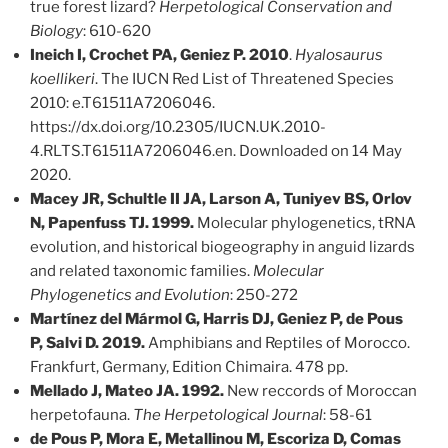
true forest lizard?
Herpetological Conservation and
Biology
: 610-620
Ineich I, Crochet PA, Geniez P. 2010
.
Hyalosaurus
koellikeri
. The IUCN Red List of Threatened Species
2010: e.T61511A7206046.
https://dx.doi.org/10.2305/IUCN.UK.2010-
4.RLTS.T61511A7206046.en. Downloaded on 14 May
2020.
Macey JR, Schultle II JA, Larson A, Tuniyev BS, Orlov
N,
Papenfuss TJ. 1999.
Molecular phylogenetics, tRNA
evolution, and historical biogeography in anguid lizards
and related taxonomic families.
Molecular
Phylogenetics and Evolution
: 250-272
Martínez del Mármol G, Harris DJ, Geniez P, de Pous
P, Salvi D. 2019.
Amphibians and Reptiles of Morocco.
Frankfurt, Germany, Edition Chimaira. 478 pp.
Mellado J, Mateo JA. 1992.
New reccords of Moroccan
herpetofauna.
The Herpetological Journal
: 58-61
de Pous P, Mora E, Metallinou M, Escoriza D, Comas