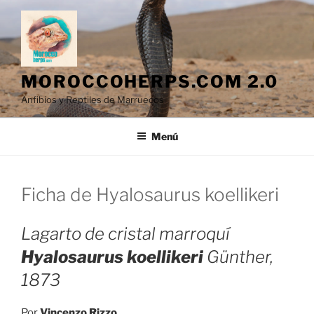
Saltar
al
contenido
MOROCCOHERPS.COM 2.0
Anfibios y Reptiles de Marruecos
Menú
Ficha de Hyalosaurus koellikeri
Lagarto de cristal marroquí
Hyalosaurus koellikeri
Günther,
1873
Por
Vincenzo Rizzo