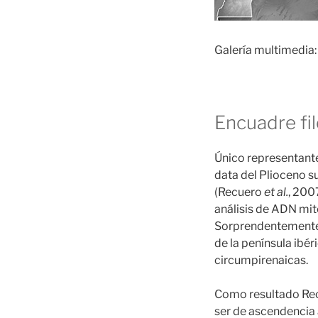
Galería multimedia:
Encuadre fi
Único representante
data del Plioceno su
(Recuero
et al.
, 200
análisis de ADN mit
Sorprendentemente,
de la península ibé
circumpirenaicas.
Como resultado Re
ser de ascendencia 