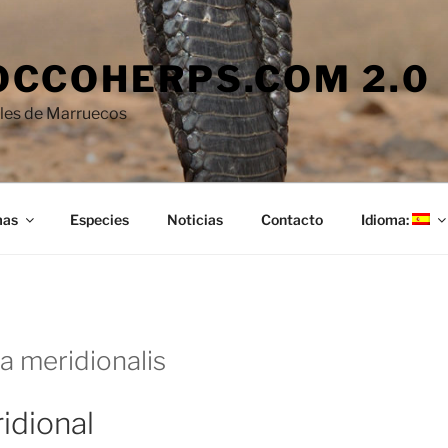
CCOHERPS.COM 2.0
iles de Marruecos
mas
Especies
Noticias
Contacto
Idioma:
a meridionalis
idional