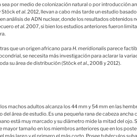
 sea por medio de colonización natural o por introducción a
y Stöck
et al
. 2012, llevan a cabo más tarde un estudio basad
en análisis de ADN nuclear, donde los resultados obtenidos 
Recuero
et al
. 2007, si bien los estudios anteriores fueron limi
ra.
tras que un origen africano para
H. meridionalis
parece factib
condrial, se necesita más investigación para aclarar la varia
toda su área de distribución (Stöck
et al
., 2008 y 2012).
e los machos adultos alcanza los 44 mm y 54 mm en las hembr
o del área de estudio. Es una pequeña rana de cabeza ancha 
pano está muy marcado y su diámetro mide la mitad del ojo.
e mayor tamaño en los miembros anteriores que en los posteri
el más largo y el primero el más corto. Posee tubérculos suba