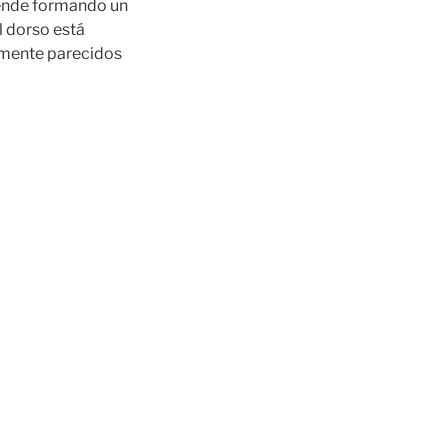
iende formando un
el dorso está
emente parecidos