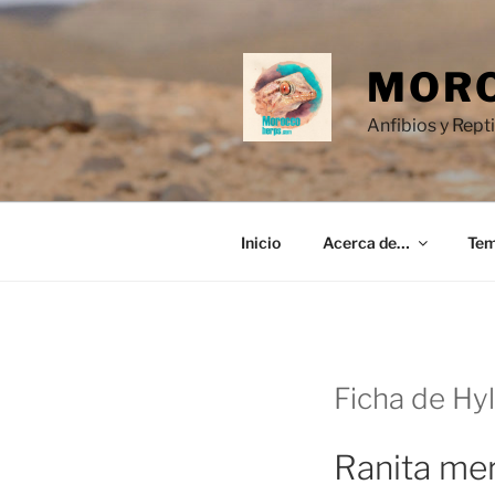
Saltar
al
contenido
MORO
Anfibios y Rept
Inicio
Acerca de…
Te
Ficha de Hyl
Ranita mer