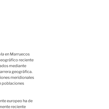
yla
en Marruecos
ogeográfico reciente
clados mediante
barrera geográfica.
ciones meridionales
on poblaciones
ente europeo ha de
amente reciente