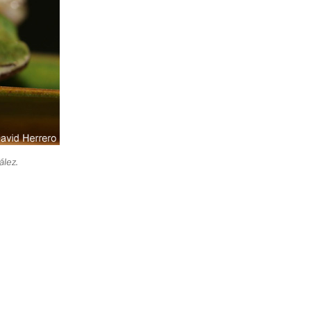
ález.