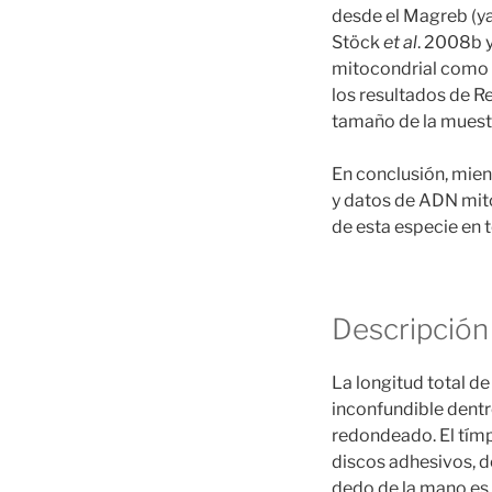
desde el Magreb (ya
Stöck
et al
. 2008b 
mitocondrial como 
los resultados de 
tamaño de la muest
En conclusión, mien
y datos de ADN mito
de esta especie en 
Descripción
La longitud total d
inconfundible dentr
redondeado. El tím
discos adhesivos, d
dedo de la mano es 