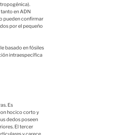
ntropogénica).
o tanto en ADN
no pueden confirmar
tados por el pequeño
le basado en fósiles
ción intraespecífica
as. Es
con hocico corto y
 Sus dedos poseen
ores. El tercer
rticulares y carece