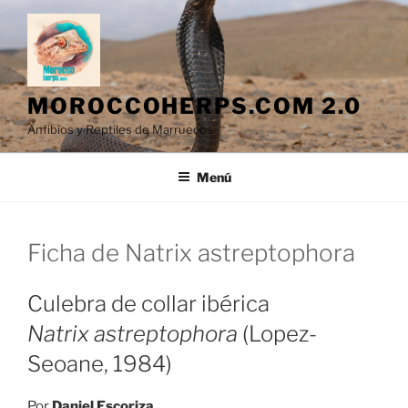
Saltar
al
contenido
MOROCCOHERPS.COM 2.0
Anfibios y Reptiles de Marruecos
Menú
Ficha de Natrix astreptophora
Culebra de collar ibérica
Natrix astreptophora
(Lopez-
Seoane, 1984)
Por
Daniel Escoriza