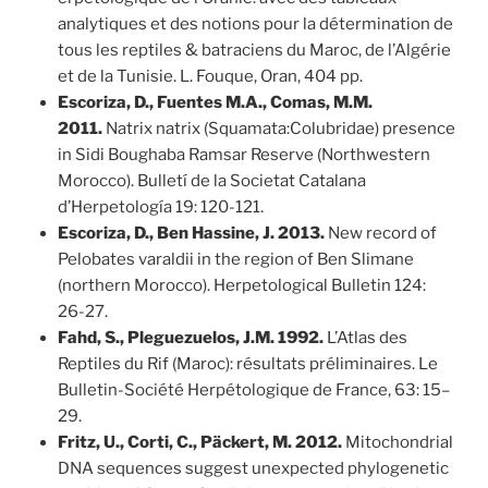
analytiques et des notions pour la détermination de
tous les reptiles & batraciens du Maroc, de l’Algérie
et de la Tunisie. L. Fouque, Oran, 404 pp.
Escoriza, D., Fuentes M.A., Comas, M.M.
2011.
Natrix natrix (Squamata:Colubridae) presence
in Sidi Boughaba Ramsar Reserve (Northwestern
Morocco). Bulletí de la Societat Catalana
d’Herpetología 19: 120-121.
Escoriza, D., Ben Hassine, J. 2013.
New record of
Pelobates varaldii in the region of Ben Slimane
(northern Morocco). Herpetological Bulletin 124:
26-27.
Fahd, S., Pleguezuelos, J.M. 1992.
L’Atlas des
Reptiles du Rif (Maroc): résultats préliminaires. Le
Bulletin-Société Herpétologique de France, 63: 15–
29.
Fritz, U., Corti, C., Päckert, M. 2012.
Mitochondrial
DNA sequences suggest unexpected phylogenetic