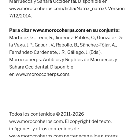
Marruecos y Sahara Occidental. Disponible en
www.moroccoherps.com/ficha/Natrix_natrix/
. Versión
7/12/2014.
Para citar
www.morocoherps.com en
su conjunto:
Martínez, G., León, R., Jiménez-Robles, O., González De
la Vega, J.P., Gabari, V., Rebollo, B., Sánchez-Tójar, A.,
Fernández-Cardenete, J.R., Gállego, J. (Eds.).
Moroccoherps. Anfibios y Reptiles de Marruecos y
Sahara Occidental. Disponible
en
www.moroccoherps.com
.
Todos los contenidos © 2011-
2026
www.moroccoherps.com. El copyright del texto,
imágenes, y otros contenidos de
www.moroccoherps.com pertenecen a los autores,