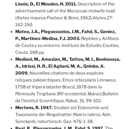
Llusia, D., El Mouden, H. 2011.
Description of the
advertisement call of the Moroccan midwife toad
(Alytes maurus Pasteur & Bons, 1962).Alytes,27:
142-150.
Mateo, J.A., Pleguezuelos, J.M., Fahd, S., Geniez,
P., Martínez-Medina, F.J. 2003.
Reptiles y Anfibios
de Ceuta y su entorno. Instituto de Estudio Ceutíes,
Ceuta. 388 pp.
Mediani, M., Amezian, M., Tattou, M. I., Benhoussa,
A., Idrissi, H. R., El Agbani, M. A., Qninba, A.
2009.
Nouvelles citations de deux espèces
reliques paléarctiques, Emys orbicularis Linnaeus,
1758 et Vipera latastei Boscá, 1878 dans la
Péninsule Tingitane (Rif occidental, Maroc).Bulletin
de l’Institut Scientifique, Rabat, 31, 99-102.
Mertens, R. 1947.
Studien zut Eidonomie und
Taxonomie der Ringelnatter (Natrix natrix). Abh.
Senckenb. naturforsch. Ges. 476: 1-38.
Real, R., Pleguezuelos, J. M., Fahd, S. 1997.
The