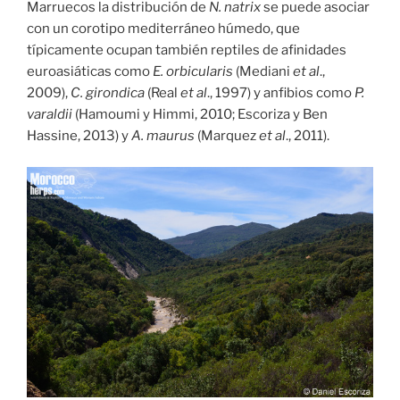
Marruecos la distribución de
N. natrix
se puede asociar
con un corotipo mediterráneo húmedo, que
típicamente ocupan también reptiles de afinidades
euroasiáticas como
E. orbicularis
(Mediani
et al
.,
2009),
C. girondica
(Real
et al
., 1997) y anfibios como
P.
varaldii
(Hamoumi y Himmi, 2010; Escoriza y Ben
Hassine, 2013) y
A. maurus
(Marquez
et al
., 2011).