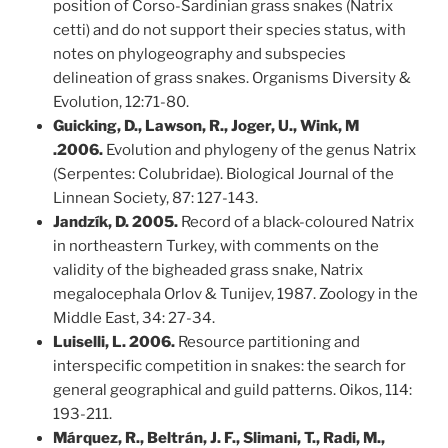
position of Corso-Sardinian grass snakes (Natrix
cetti) and do not support their species status, with
notes on phylogeography and subspecies
delineation of grass snakes. Organisms Diversity &
Evolution, 12:71-80.
Guicking, D., Lawson, R., Joger, U., Wink, M
.2006.
Evolution and phylogeny of the genus Natrix
(Serpentes: Colubridae). Biological Journal of the
Linnean Society, 87: 127-143.
Jandzík, D. 2005.
Record of a black-coloured Natrix
in northeastern Turkey, with comments on the
validity of the bigheaded grass snake, Natrix
megalocephala Orlov & Tunijev, 1987. Zoology in the
Middle East, 34: 27-34.
Luiselli, L. 2006.
Resource partitioning and
interspecific competition in snakes: the search for
general geographical and guild patterns. Oikos, 114:
193-211.
Márquez, R., Beltrán, J. F., Slimani, T., Radi, M.,