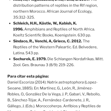
distribution patterns of reptiles in the Rif region,
northern Morocco. African Journal of Ecology,
35:312-325.
Schleich, H.H., Kästle, W., Kabish, K.
1996.
Amphibians and Reptiles of North Africa.
Koeltz Scientific Books, Koenigstein. 630 pp.
Sindaco, R., Venchi, A, Grieco, C. 2012.
The
Reptiles of the Western Paleartic. Ed. Belvedere,
Latina. 543 pp.
Sochurek, E. 1979.
Die Schlangen Nordafrikas. Mitt.
Zool. Ges. Braunau 3 (8/9): 219-226.
Para citar esta página:
Daniel Escoriza (2014):
Natrix astreptophora
(Lopez-
Seoane, 1885). En: Martínez, G., León, R., Jiménez-
Robles, O., González De la Vega, J. P., Gabari, V., Rebollo,
B., Sánchez-Tójar, A., Fernández-Cardenete, J. R.,
Gállego, J. (Eds.). Moroccoherps. Anfibios y Reptiles de