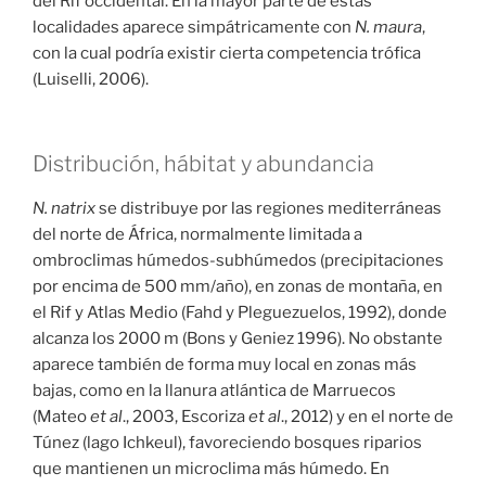
del Rif occidental. En la mayor parte de estas
localidades aparece simpátricamente con
N. maura
,
con la cual podría existir cierta competencia trófica
(Luiselli, 2006).
Distribución, hábitat y abundancia
N. natrix
se distribuye por las regiones mediterráneas
del norte de África, normalmente limitada a
ombroclimas húmedos-subhúmedos (precipitaciones
por encima de 500 mm/año), en zonas de montaña, en
el Rif y Atlas Medio (Fahd y Pleguezuelos, 1992), donde
alcanza los 2000 m (Bons y Geniez 1996). No obstante
aparece también de forma muy local en zonas más
bajas, como en la llanura atlántica de Marruecos
(Mateo
et al
., 2003, Escoriza
et al
., 2012) y en el norte de
Túnez (lago Ichkeul), favoreciendo bosques riparios
que mantienen un microclima más húmedo. En