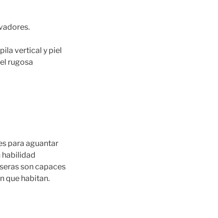
avadores.
la vertical y piel
iel rugosa
es para aguantar
 habilidad
aseras son capaces
n que habitan.