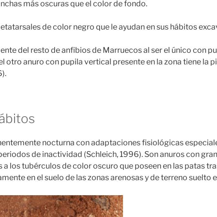
nchas más oscuras que el color de fondo.
tatarsales de color negro que le ayudan en sus hábitos exc
ente del resto de anfibios de Marruecos al ser el único con pupi
 el otro anuro con pupila vertical presente en la zona tiene la p
).
ábitos
nentemente nocturna con adaptaciones fisiológicas especial
eriodos de inactividad (Schleich, 1996). Son anuros con gran
 a los tubérculos de color oscuro que poseen en las patas tr
amente en el suelo de las zonas arenosas y de terreno suelto e