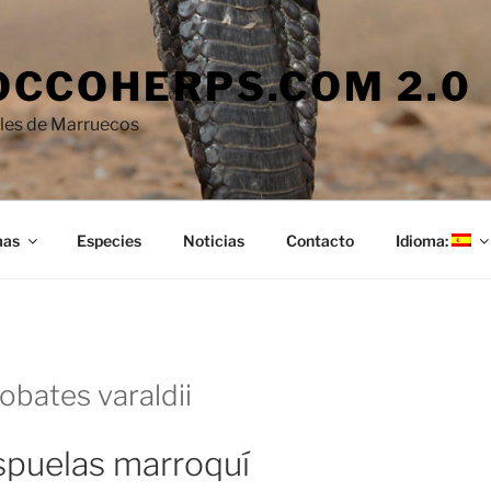
CCOHERPS.COM 2.0
iles de Marruecos
mas
Especies
Noticias
Contacto
Idioma:
obates varaldii
spuelas marroquí