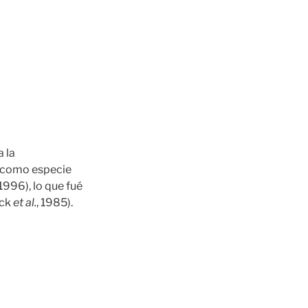
 la
n como especie
1996), lo que fué
ack
et al.
, 1985).