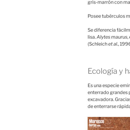
gris-marrón con ma
Posee tubérculos me
Se diferencia fácilm
lisa.
Alytes maurus
,
(Schleich
et al.
, 1996
Ecología y h
Es una especie emi
enterrado grandes p
excavadora. Gracias
de enterrarse rápid