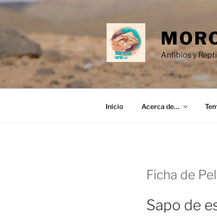
Saltar
al
contenido
MORO
Anfibios y Rept
Inicio
Acerca de…
Te
Ficha de Pel
Sapo de e