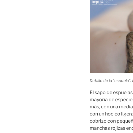
Detalle de la “espuela”. 
El sapo de espuelas 
mayoría de especies
más, con una media
con un hocico liger
cobrizo con pequeña
manchas rojizas enci