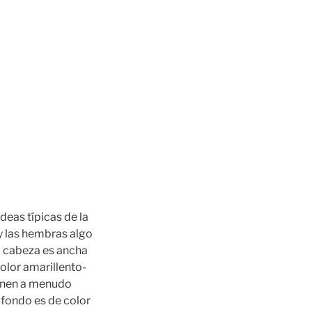
deas típicas de la
y las hembras algo
a cabeza es ancha
olor amarillento-
ienen a menudo
e fondo es de color