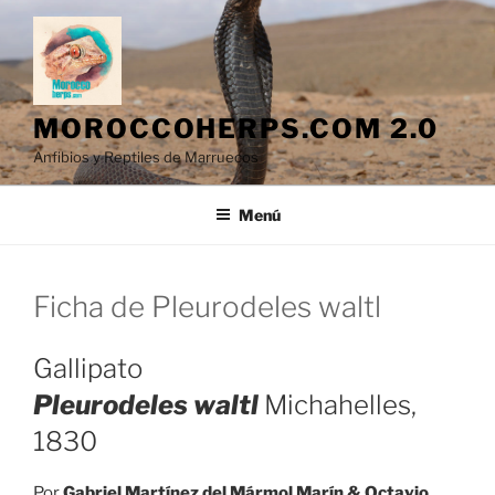
Saltar
al
contenido
MOROCCOHERPS.COM 2.0
Anfibios y Reptiles de Marruecos
Menú
Ficha de Pleurodeles waltl
Gallipato
Pleurodeles waltl
Michahelles,
1830
Por
Gabriel Martínez del Mármol Marín & Octavio