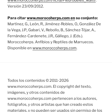
www.moroccoherps.com/ficha/Pleurodeles_waltl/
.
Versión 23/09/2012.
Para citar
www.morocoherps.com en
su conjunto:
Martínez, G., León, R., Jiménez-Robles, O., González De
la Vega, J.P., Gabari, V., Rebollo, B., Sánchez-Tójar, A.,
Fernández-Cardenete, J.R., Gállego, J. (Eds.).
Moroccoherps. Anfibios y Reptiles de Marruecos.
Disponible en
www.moroccoherps.com
.
Todos los contenidos © 2011-
2026
www.moroccoherps.com. El copyright del texto,
imágenes, y otros contenidos de
www.moroccoherps.com pertenecen a los autores,
fotógrafos, y otros artistas que han creado estos
materiales, y no pueden ser usados sin permiso de los