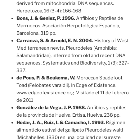
derived from mitochondrial DNA sequences.
Herpetozoa, 16 (3-4): 166-168
Bons, J. & Geniez, P. 1996.
Anfibios y Reptiles de
Marruecos. Asociación Herpetológica Española,
Barcelona. 319 pp.
Carranza, S. & Arnold, E. N. 2004.
History of West
Mediterranean newts, Pleurodeles (Amphibia:
Salamandridae), inferred from old and recent DNA
sequences. Systematics and Biodiversity, 1 (3): 327-
337.
de Pous, P. & Beukema, W.
Moroccan Spadefoot
Toad (Pelobates varaldii). In Edge of Existence.
www.edgeofexistence.org. Visitado el 11 de febrero
de 2011
González de la Vega, J. P. 1988.
Anfibios y reptiles
de la provincia de Huelva. Ertisa, Huelva. 238 pp.
Hódar, J. A., Ruiz, I. & Camacho, I. 1993.
Régimen
alimenticio estival del gallipato Pleurodeles waltl
(Michahelles, 1830) en una localidad del sureste