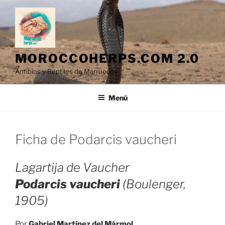
Saltar
al
contenido
MOROCCOHERPS.COM 2.0
Anfibios y Reptiles de Marruecos
Menú
Ficha de Podarcis vaucheri
Lagartija de Vaucher
Podarcis vaucheri
(Boulenger,
1905)
Por
Gabriel Martínez del Mármol