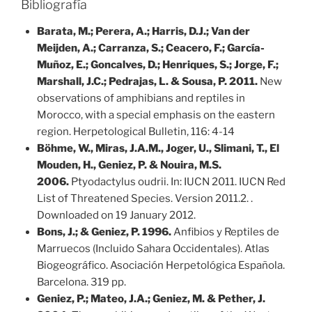
Bibliografía
Barata, M.; Perera, A.; Harris, D.J.; Van der
Meijden, A.; Carranza, S.; Ceacero, F.; García-
Muñoz, E.; Goncalves, D.; Henriques, S.; Jorge, F.;
Marshall, J.C.; Pedrajas, L. & Sousa, P. 2011.
New
observations of amphibians and reptiles in
Morocco, with a special emphasis on the eastern
region. Herpetological Bulletin, 116: 4-14
Böhme, W., Miras, J.A.M., Joger, U., Slimani, T., El
Mouden, H., Geniez, P. & Nouira, M.S.
2006.
Ptyodactylus oudrii. In: IUCN 2011. IUCN Red
List of Threatened Species. Version 2011.2. .
Downloaded on 19 January 2012.
Bons, J.; & Geniez, P. 1996.
Anfibios y Reptiles de
Marruecos (Incluido Sahara Occidentales). Atlas
Biogeográfico. Asociación Herpetológica Española.
Barcelona. 319 pp.
Geniez, P.; Mateo, J.A.; Geniez, M. & Pether, J.