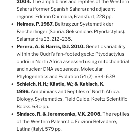
2004.
The amphibians and reptiles of the Western
Sahara (former Spanish Sahara) and adjacent
regions. Edition Chimaira, Frankfurt, 228 pp.
Heimes, P. 1987.
Beitrag zur Systematik der
Faecherfinger (Sauria: Gekkonidae: Ptyodactylus).
Salamandra 23, 212–235.
Perera, A. & Harris, D.J. 2010.
Genetic variability
within the Oudri’s fan-footed gecko Ptyodactylus
oudrii in North Africa assessed using mitochondrial
and nuclear DNA sequences. Molecular
Phylogenetics and Evolution 54 (2): 634-639
Schleich, H.H.; Kästle, W.; & Kabisch, K.
1996.
Amphibians and Reptiles of North Africa.
Biology, Systematics, Field Guide. Koeltz Scientific
Books. 630 pp.
Sindaco, R. & Jeremcenko, V.K. 2008.
The reptiles
of the Western Palearctic. Edizioni Belvedere,
Latina (Italy), 579 pp.