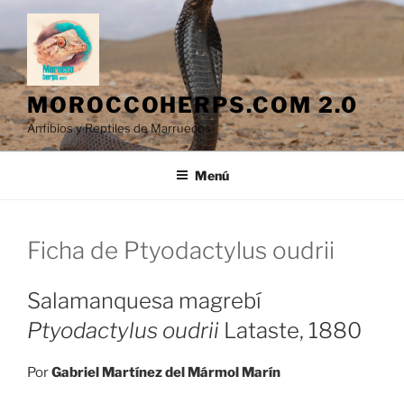
Saltar
al
contenido
MOROCCOHERPS.COM 2.0
Anfibios y Reptiles de Marruecos
Menú
Ficha de Ptyodactylus oudrii
Salamanquesa magrebí
Ptyodactylus oudrii
Lataste, 1880
Por
Gabriel Martínez del Mármol Marín