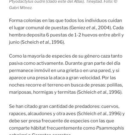
Ptyodactylus oudrii (clado este del Atlas). Tinejdad. Foto: ©
Gabri Mtnez.
Forma colonias en las que todos los individuos cuidan
el lugar comunal de puestas (Geniez
et al.
, 2004). Cada
hembra deposita 6 puestas de 1-2 huevos entre abril y
junio (Scheich
et al.
, 1996).
Como la mayoría de especies de su género caza tanto
pasiva como activamente. Durante gran parte del día
permanece inmóvil en una grieta o en una pared, y si
aparece una presa la ataca a gran velocidad. Por las
noches recorre el terreno en busca de presas: polillas,
mariposas, hormigas y termitas (Schleich
et al.
, 1996).
Se han citado gran cantidad de predadores: cuervos,
rapaces, alcaudones y otra aves (Schleich
et al.
, 1996) y
debe ser presa frecuente de especies con las que
comparte hábitat frecuentemente como
Psammophis