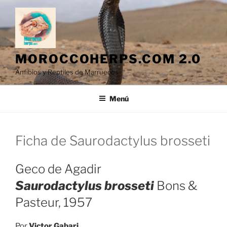
Saltar
al
contenido
MOROCCOHERPS.COM 2.0
Anfibios y Reptiles de Marruecos
Menú
Ficha de Saurodactylus brosseti
Geco de Agadir
Saurodactylus brosseti
Bons &
Pasteur, 1957
Por
Victor Gabari