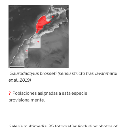
Saurodactylus brosseti (
sensu stricto
tras Javanmardi
et al.
, 2019)
?
Poblaciones asignadas a esta especie
provisionalmente.
Galería multimedia: 35 fotografías (including photos of