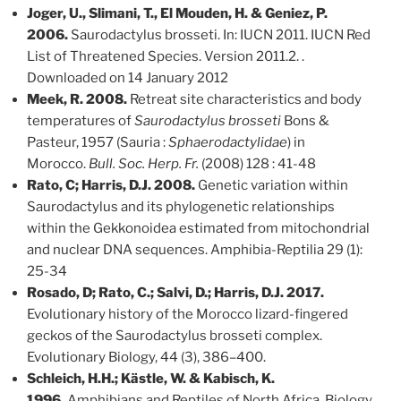
Joger, U., Slimani, T., El Mouden, H. & Geniez, P.
2006.
Saurodactylus brosseti. In: IUCN 2011. IUCN Red
List of Threatened Species. Version 2011.2. .
Downloaded on 14 January 2012
Meek, R. 2008.
Retreat site characteristics and body
temperatures of
Saurodactylus brosseti
Bons &
Pasteur, 1957 (Sauria :
Sphaerodactylidae
) in
Morocco.
Bull. Soc. Herp. Fr.
(2008) 128 : 41-48
Rato, C; Harris, D.J. 2008.
Genetic variation within
Saurodactylus and its phylogenetic relationships
within the Gekkonoidea estimated from mitochondrial
and nuclear DNA sequences. Amphibia-Reptilia 29 (1):
25-34
Rosado, D; Rato, C.; Salvi, D.; Harris, D.J. 2017.
Evolutionary history of the Morocco lizard-fingered
geckos of the Saurodactylus brosseti complex.
Evolutionary Biology, 44 (3), 386–400.
Schleich, H.H.; Kästle, W. & Kabisch, K.
1996.
Amphibians and Reptiles of North Africa. Biology,