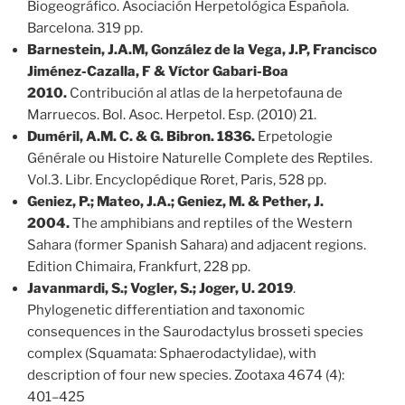
Biogeográfico. Asociación Herpetológica Española.
Barcelona. 319 pp.
Barnestein, J.A.M, González de la Vega, J.P, Francisco
Jiménez-Cazalla, F & Víctor Gabari-Boa
2010.
Contribución al atlas de la herpetofauna de
Marruecos. Bol. Asoc. Herpetol. Esp. (2010) 21.
Duméril, A.M. C. & G. Bibron. 1836.
Erpetologie
Générale ou Histoire Naturelle Complete des Reptiles.
Vol.3. Libr. Encyclopédique Roret, Paris, 528 pp.
Geniez, P.; Mateo, J.A.; Geniez, M. & Pether, J.
2004.
The amphibians and reptiles of the Western
Sahara (former Spanish Sahara) and adjacent regions.
Edition Chimaira, Frankfurt, 228 pp.
Javanmardi, S.; Vogler, S.; Joger, U. 2019
.
Phylogenetic differentiation and taxonomic
consequences in the Saurodactylus brosseti species
complex (Squamata: Sphaerodactylidae), with
description of four new species. Zootaxa 4674 (4):
401–425