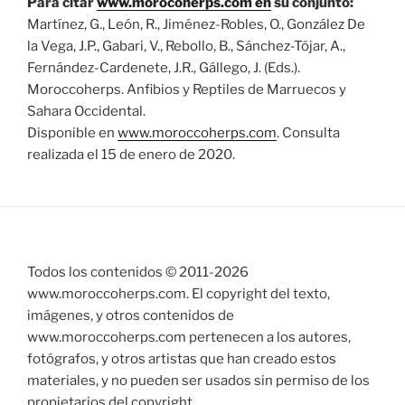
Para citar
www.morocoherps.com en
su conjunto:
Martínez, G., León, R., Jiménez-Robles, O., González De
la Vega, J.P., Gabari, V., Rebollo, B., Sánchez-Tójar, A.,
Fernández-Cardenete, J.R., Gállego, J. (Eds.).
Moroccoherps. Anfibios y Reptiles de Marruecos y
Sahara Occidental.
Disponible en
www.moroccoherps.com
. Consulta
realizada el 15 de enero de 2020.
Todos los contenidos © 2011-
2026
www.moroccoherps.com. El copyright del texto,
imágenes, y otros contenidos de
www.moroccoherps.com pertenecen a los autores,
fotógrafos, y otros artistas que han creado estos
materiales, y no pueden ser usados sin permiso de los
propietarios del copyright.