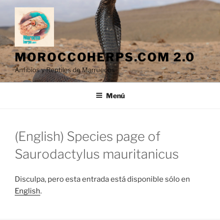
Saltar
al
contenido
MOROCCOHERPS.COM 2.0
Anfibios y Reptiles de Marruecos
Menú
(English) Species page of
Saurodactylus mauritanicus
Disculpa, pero esta entrada está disponible sólo en
English
.