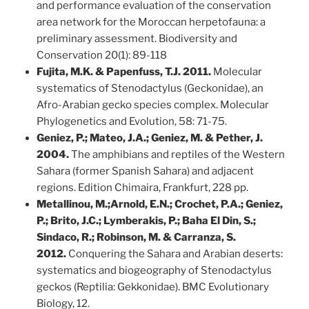
and performance evaluation of the conservation
area network for the Moroccan herpetofauna: a
preliminary assessment. Biodiversity and
Conservation 20(1): 89-118
Fujita, M.K. & Papenfuss, T.J. 2011.
Molecular
systematics of Stenodactylus (Geckonidae), an
Afro-Arabian gecko species complex. Molecular
Phylogenetics and Evolution, 58: 71-75.
Geniez, P.; Mateo, J.A.; Geniez, M. & Pether, J.
2004.
The amphibians and reptiles of the Western
Sahara (former Spanish Sahara) and adjacent
regions. Edition Chimaira, Frankfurt, 228 pp.
Metallinou, M.;Arnold, E.N.; Crochet, P.A.; Geniez,
P.; Brito, J.C.; Lymberakis, P.; Baha El Din, S.;
Sindaco, R.; Robinson, M. & Carranza, S.
2012.
Conquering the Sahara and Arabian deserts:
systematics and biogeography of Stenodactylus
geckos (Reptilia: Gekkonidae). BMC Evolutionary
Biology, 12.