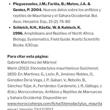
Pleguezuelos, J.M.; Fariña, B.; Mateo, J.A. &
Geniez, P. 2004.
Nuevos datos sobre los anfibios y
reptiles de Mauritania y el Sáhara Occidental. Bol.
Asoc. Herpetol. Esp., 15 (2): 76-80
Schleich, H.H., Kästle, W. & Kabisch, K.
1996.
Amphibians and Reptiles of North Africa.
Biology, Systematics, Field Guide. Koeltz Scientific
Books. 630 pp.
Para citar esta página:
Gabriel Martínez del Mármol
Marín (2012):
Stenodactylus mauritanicus
Guichenot,
1850. En: Martínez, G., León, R., Jiménez-Robles, O.,
González De la Vega, J. P., Gabari, V., Rebollo, B.,
Sánchez-Tójar, A., Fernández-Cardenete, J. R., Gállego, J.
(Eds.). Moroccoherps. Anfibios y Reptiles de Marruecos
y Sahara Occidental. Disponible en
www.moroccoherps.com/ficha/Stenodactylus_maurita
nicus/
. Versión 23/12/2012.