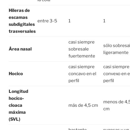
Hileras de
escamas
entre 3-5
1
1
subdigitales
trasversales
casi siempre
sólo sobresa
Área nasal
sobresale
ligeramente
fuertemente
casi siempre
casi siempre
Hocico
concavo en el
convexo en e
perfil
perfil
Longitud
hocico-
menos de 4,
cloaca
más de 4,5 cm
cm
máxima
(SVL)
bastante
rugosas y un