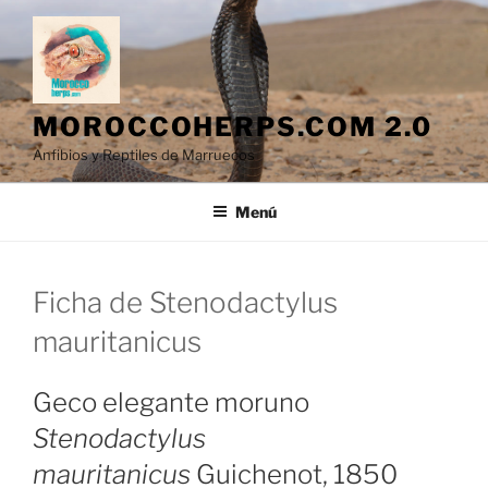
Saltar
al
contenido
MOROCCOHERPS.COM 2.0
Anfibios y Reptiles de Marruecos
Menú
Ficha de Stenodactylus
mauritanicus
Geco elegante moruno
Stenodactylus
mauritanicus
Guichenot, 1850