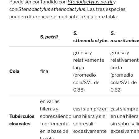
Puede ser confundido con
Stenodactylus petrii
y
con
Stenodactylus sthenodactylus
. Las tres especies
pueden diferenciarse mediante la siguiente tabla:
S.
S.
S. petrii
sthenodactylus
mauritanicu
gruesa y
gruesa y
relativamente
relativamen
larga
corta
Cola
fina
(promedio
(promedio
cola/SVL de
cola/SVL de
0,88)
0,62)
en varias
hileras y
casi siempre en
casi siempre
Tubérculos
sobresaliendo
una hilera y sin
en una hilera
cloacales
fuertemente
sobresalir
sin sobresali
en la base de
excesivamente
excesivamen
la cola