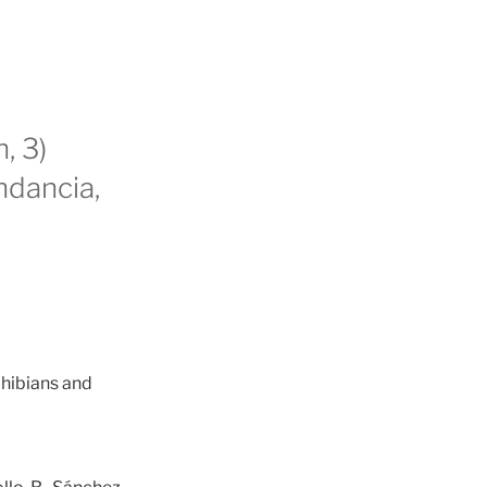
, 3)
ndancia,
ibians and