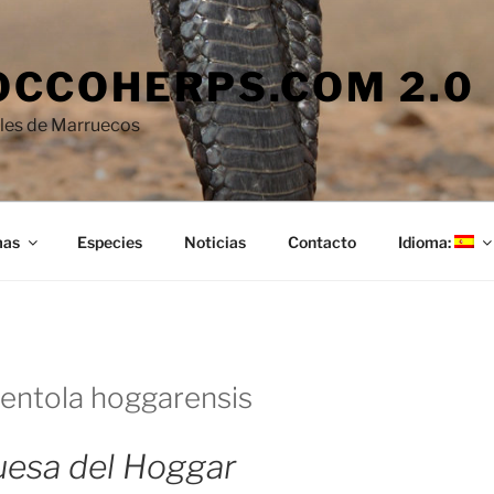
CCOHERPS.COM 2.0
iles de Marruecos
mas
Especies
Noticias
Contacto
Idioma:
rentola hoggarensis
esa del Hoggar