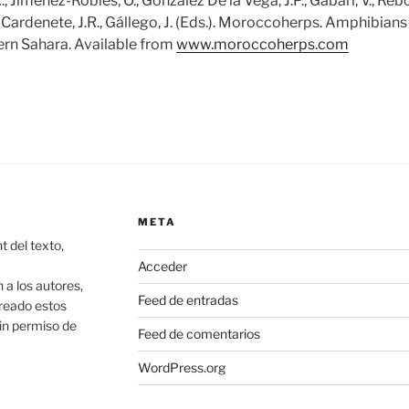
., Jiménez-Robles, O., González De la Vega, J.P., Gabari, V., Reb
-Cardenete, J.R., Gállego, J. (Eds.). Moroccoherps. Amphibians
n Sahara. Available from
www.moroccoherps.com
META
 del texto,
Acceder
 los autores,
Feed de entradas
creado estos
in permiso de
Feed de comentarios
WordPress.org