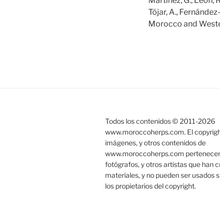
Martínez, G., León, R
Tójar, A., Fernández
Morocco and Wester
Todos los contenidos © 2011-
2026
www.moroccoherps.com. El copyright
imágenes, y otros contenidos de
www.moroccoherps.com pertenecen a
fotógrafos, y otros artistas que han 
materiales, y no pueden ser usados s
los propietarios del copyright.