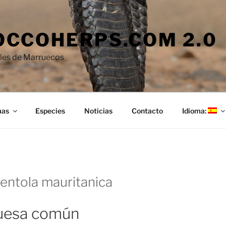
CCOHERPS.COM 2.0
iles de Marruecos
mas
Especies
Noticias
Contacto
Idioma:
rentola mauritanica
uesa común