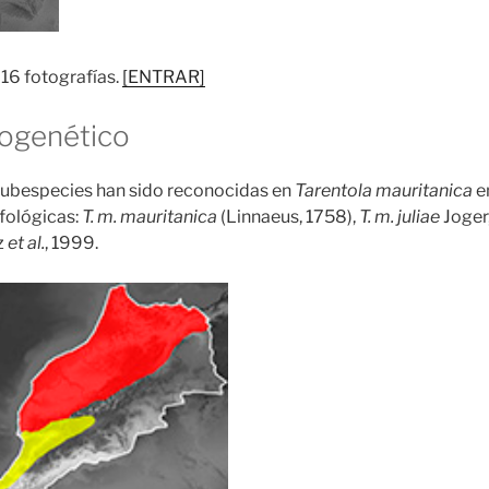
 16 fotografías.
[ENTRAR]
logenético
subespecies han sido reconocidas en
Tarentola mauritanica
e
fológicas:
T. m. mauritanica
(Linnaeus, 1758),
T. m. juliae
Joger
z
et al.
, 1999.