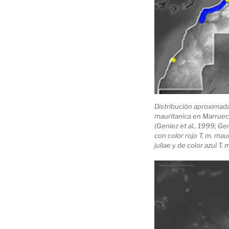
Distribución aproximad
mauritanica en Marruec
(Geniez et al., 1999; Ge
con color rojo T. m. maur
juliae y de color azul T. m