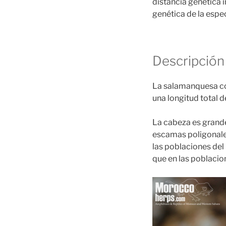
distancia genética 
genética de la espe
Descripción
La salamanquesa co
una longitud total d
La cabeza es grande
escamas poligonales.
las poblaciones del 
que en las poblacion