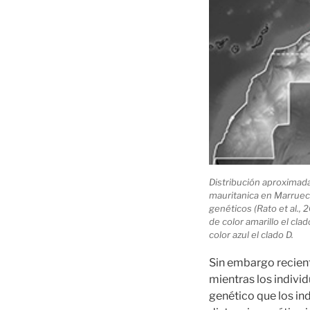
Distribución aproximada
mauritanica en Marruec
genéticos (Rato et al., 
de color amarillo el clad
color azul el clado D.
Sin embargo recient
mientras los indivi
genético que los ind