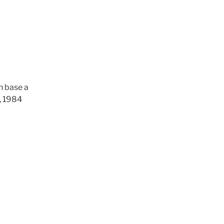
n base a
, 1984