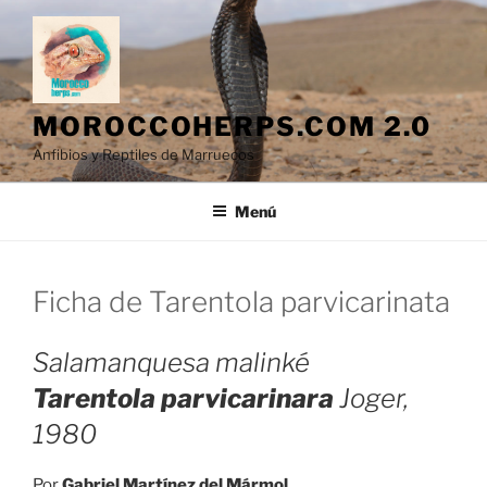
Saltar
al
contenido
MOROCCOHERPS.COM 2.0
Anfibios y Reptiles de Marruecos
Menú
Ficha de Tarentola parvicarinata
Salamanquesa malinké
Tarentola parvicarinara
Joger,
1980
Por
Gabriel Martínez del Mármol