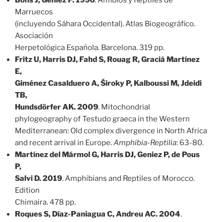
Marruecos
(incluyendo Sáhara Occidental). Atlas Biogeográfico.
Asociación
Herpetológica Española. Barcelona. 319 pp.
Fritz U, Harris DJ, Fahd S, Rouag R, Graciá Martínez
E,
Giménez Casalduero A, Široky P, Kalboussi M, Jdeidi
TB,
Hundsdörfer AK. 2009
. Mitochondrial
phylogeography of Testudo graeca in the Western
Mediterranean: Old complex divergence in North Africa
and recent arrival in Europe.
Amphibia-Reptilia
: 63-80.
Martínez del Mármol G, Harris DJ, Geniez P, de Pous
P,
Salvi D. 2019
. Amphibians and Reptiles of Morocco.
Edition
Chimaira. 478 pp.
Roques S, Díaz-Paniagua C, Andreu AC. 2004
.