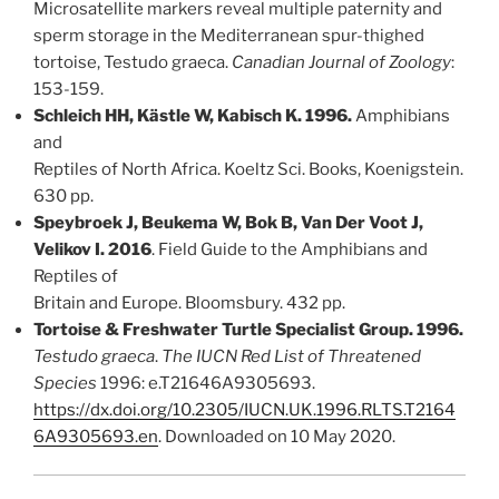
Microsatellite markers reveal multiple paternity and
sperm storage in the Mediterranean spur-thighed
tortoise, Testudo graeca.
Canadian Journal of Zoology
:
153-159.
Schleich HH, Kästle W, Kabisch K. 1996.
Amphibians
and
Reptiles of North Africa. Koeltz Sci. Books, Koenigstein.
630 pp.
Speybroek J, Beukema W, Bok B, Van Der Voot J,
Velikov I. 2016
. Field Guide to the Amphibians and
Reptiles of
Britain and Europe. Bloomsbury. 432 pp.
Tortoise & Freshwater Turtle Specialist Group. 1996.
Testudo graeca
.
The IUCN Red List of Threatened
Species
1996: e.T21646A9305693.
https://dx.doi.org/10.2305/IUCN.UK.1996.RLTS.T2164
6A9305693.en
. Downloaded on 10 May 2020.