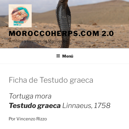
Saltar
al
contenido
MOROCCOHERPS.COM 2.0
Anfibios y Reptiles de Marruecos
Menú
Ficha de Testudo graeca
Tortuga mora
Testudo graeca
Linnaeus, 1758
Por Vincenzo Rizzo