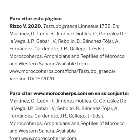
Para citar esta página:
Rizzo V. 2020.
Testudo graeca
Linnaeus 1758. En:
Martínez, G., León, R., Jiménez-Robles, O., González De
la Vega, J. P., Gabari, V., Rebollo, B., Sánchez-Tójar, A.,
Fernández-Cardenete, J. R., Gállego, J. (Eds.).
Moroccoherps. Amphibians and Reptiles of Morocco
and Western Sahara. Available from
www.moroccoherps.com/ficha/­Testudo_graeca/
.
Versión 10/05/2020.
Para citar
www.morocoherps.com en
en su conjunto:
Martínez, G., León, R., Jiménez-Robles, O., González De
la Vega, J.P., Gabari, V., Rebollo, B., Sánchez-Tójar, A.,
Fernández-Cardenete, J.R., Gállego, J. (Eds.).
Moroccoherps. Amphibians and Reptiles of Morocco
and Western Sahara. Available
from
www.moroccoherps.com
.