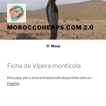
Saltar
al
contenido
MOROCCOHERPS.COM 2.0
Anfibios y Reptiles de Marruecos
Menú
Ficha de Vipera monticola
Disculpa, pero esta entrada está disponible sólo en
English
.