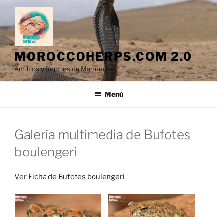
Saltar
al
contenido
MOROCCOHERPS.COM 2.0
Anfibios y Reptiles de Marruecos
Menú
Galería multimedia de Bufotes
boulengeri
Ver
Ficha de Bufotes boulengeri