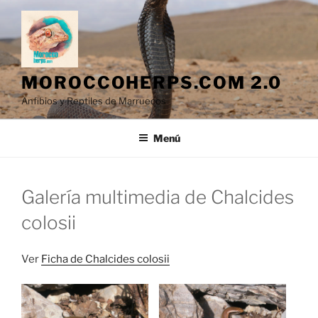
Saltar
al
contenido
MOROCCOHERPS.COM 2.0
Anfibios y Reptiles de Marruecos
Menú
Galería multimedia de Chalcides
colosii
Ver
Ficha de Chalcides colosii