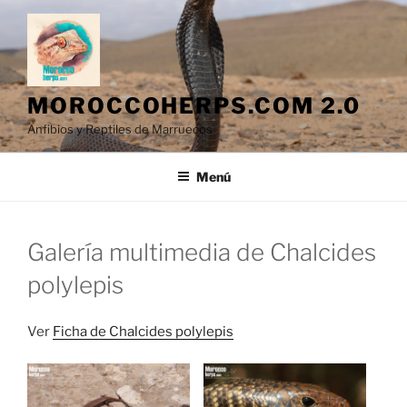
Saltar
al
contenido
MOROCCOHERPS.COM 2.0
Anfibios y Reptiles de Marruecos
Menú
Galería multimedia de Chalcides
polylepis
Ver
Ficha de Chalcides polylepis