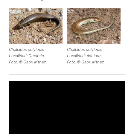
Chalcides polylepis
Chalcides polylepis
Localidad: Guelmin
Localidad: Aoulouz
Foto: © Gabri Mtnez
Foto: © Gabri Mtnez