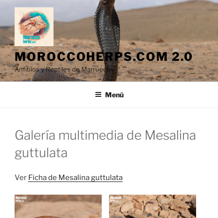
Saltar
al
contenido
MOROCCOHERPS.COM 2.0
Anfibios y Reptiles de Marruecos
Menú
Galería multimedia de Mesalina
guttulata
Ver
Ficha de Mesalina guttulata