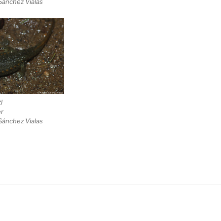
Sánchez Vialas
l
er
Sánchez Vialas