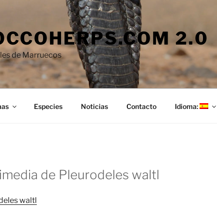
CCOHERPS.COM 2.0
iles de Marruecos
mas
Especies
Noticias
Contacto
Idioma:
timedia de Pleurodeles waltl
deles waltl