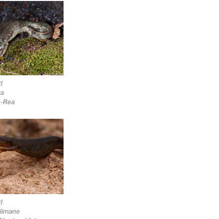
l
ra
h-Rea
l
Slimane