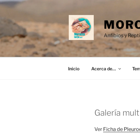
Saltar
al
contenido
MORO
Anfibios y Rept
Inicio
Acerca de…
Te
Galería mul
Ver
Ficha de Pleuro