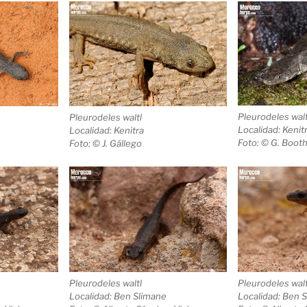
Pleurodeles walt
Pleurodeles waltl
Localidad: Kenit
Localidad: Kenitra
Foto: © G. Boot
Foto: © J. Gállego
Pleurodeles waltl
Pleurodeles walt
Localidad: Ben Slimane
Localidad: Ben 